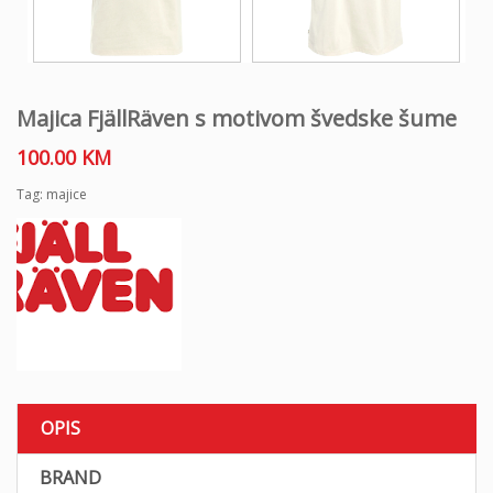
Majica FjällRäven s motivom švedske šume
100.00
KM
Tag:
majice
OPIS
BRAND