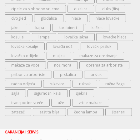
cipele za slobodno vrijeme
dizalica
duks (flis)
dvogled
glodalica
hlače
hlače lovačke
jakna
kapa
karabineri
kačket
košulje
lampe
lovačka jakna
lovačke hlače
lovačke košulje
lovački nož
lovački prsluk
lovačko odijelo
majica
makaze za orezivanje
makaze za voce
nož mora
oprema za arboriste
pribor za arboriste
prskalica
prsluk
radna odjeća
rukavice
ruksak
ručna žaga
sajla
sigurnosni kaiši
sjekira
transportne vreće
uže
vrtne makaze
zatezač
zaštita bilja
čeona lampa
španeri
GARANCIJA I SERVIS