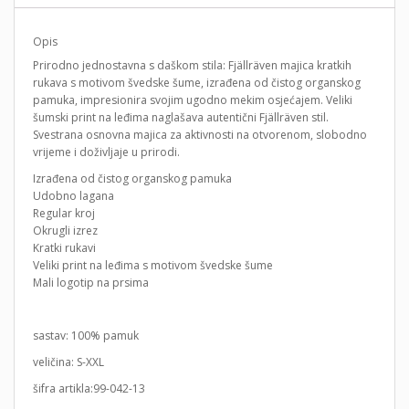
Opis
Prirodno jednostavna s daškom stila: Fjällräven majica kratkih
rukava s motivom švedske šume, izrađena od čistog organskog
pamuka, impresionira svojim ugodno mekim osjećajem. Veliki
šumski print na leđima naglašava autentični Fjällräven stil.
Svestrana osnovna majica za aktivnosti na otvorenom, slobodno
vrijeme i doživljaje u prirodi.
Izrađena od čistog organskog pamuka
Udobno lagana
Regular kroj
Okrugli izrez
Kratki rukavi
Veliki print na leđima s motivom švedske šume
Mali logotip na prsima
sastav: 100% pamuk
veličina: S-XXL
šifra artikla:99-042-13