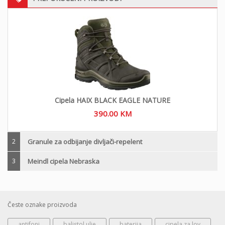
Cipela HAIX BLACK EAGLE NATURE
390.00
KM
2
Granule za odbijanje divljači-repelent
3
Meindl cipela Nebraska
Česte oznake proizvoda
antifoni
balistol ulje
baterija
cipela za lov