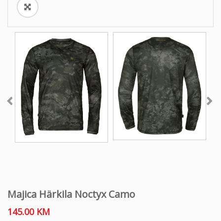
Majica Härkila Noctyx Camo
145.00
KM