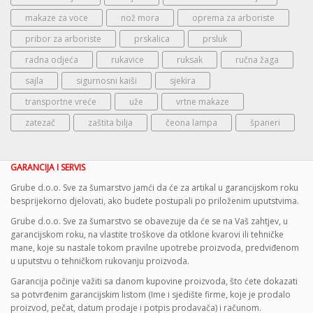
makaze za voce
nož mora
oprema za arboriste
pribor za arboriste
prskalica
prsluk
radna odjeća
rukavice
ruksak
ručna žaga
sajla
sigurnosni kaiši
sjekira
transportne vreće
uže
vrtne makaze
zatezač
zaštita bilja
čeona lampa
španeri
GARANCIJA I SERVIS
Grube d.o.o. Sve za šumarstvo jamći da će za artikal u garancijskom roku
besprijekorno djelovati, ako budete postupali po priloženim uputstvima.
Grube d.o.o. Sve za šumarstvo se obavezuje da će se na Vaš zahtjev, u
garancijskom roku, na vlastite troškove da otklone kvarovi ili tehničke
mane, koje su nastale tokom pravilne upotrebe proizvoda, predviđenom
u uputstvu o tehničkom rukovanju proizvoda.
Garancija počinje važiti sa danom kupovine proizvoda, što ćete dokazati
sa potvrđenim garancijskim listom (Ime i sjedište firme, koje je prodalo
proizvod, pečat, datum prodaje i potpis prodavača) i računom.