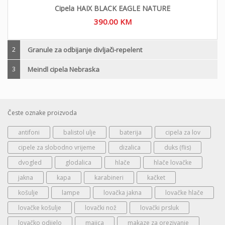
Cipela HAIX BLACK EAGLE NATURE
390.00
KM
2
Granule za odbijanje divljači-repelent
3
Meindl cipela Nebraska
Česte oznake proizvoda
antifoni
balistol ulje
baterija
cipela za lov
cipele za slobodno vrijeme
dizalica
duks (flis)
dvogled
glodalica
hlače
hlače lovačke
jakna
kapa
karabineri
kačket
košulje
lampe
lovačka jakna
lovačke hlače
lovačke košulje
lovački nož
lovački prsluk
lovačko odijelo
majica
makaze za orezivanje