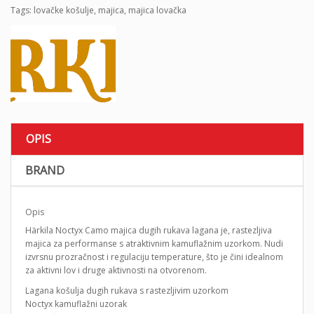
Tags:
lovačke košulje
,
majica
,
majica lovačka
OPIS
BRAND
Opis
Härkila Noctyx Camo majica dugih rukava lagana je, rastezljiva
majica za performanse s atraktivnim kamuflažnim uzorkom. Nudi
izvrsnu prozračnost i regulaciju temperature, što je čini idealnom
za aktivni lov i druge aktivnosti na otvorenom.
Lagana košulja dugih rukava s rastezljivim uzorkom
Noctyx kamuflažni uzorak