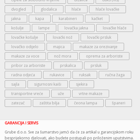
dvogled
glodalica
hlače
hlače lovačke
jakna
kapa
karabineri
kačket
košulje
lampe
lovačka jakna
lovačke hlače
lovačke košulje
lovački nož
lovački prsluk
lovačko odijelo
majica
makaze za orezivanje
makaze za voce
nož mora
oprema za arboriste
pribor za arboriste
prskalica
prsluk
radna odjeća
rukavice
ruksak
ručna žaga
sajla
sigurnosni kaiši
sjekira
transportne vreće
uže
vrtne makaze
zatezač
zaštita bilja
čeona lampa
španeri
GARANCIJA I SERVIS
Grube d.o.o. Sve za šumarstvo jamći da će za artikal u garancijskom roku
besprijekorno djelovati, ako budete postupali po priloženim uputstvima.