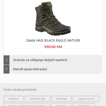
Cipela HAIX BLACK EAGLE NATURE
390.00
KM
2
Granule za odbijanje divljači-repelent
3
Meindl cipela Nebraska
Česte oznake proizvoda
antifoni
balistol ulje
baterija
cipela za lov
cipele za slobodno vrijeme
dizalica
duks (flis)