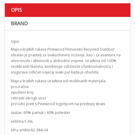
OPIS
BRAND
Opis
Majica kratkih rukava Pinewood Finnveden Recycled Outdoor
idealan je pratitelj za svakodnevno nošenje, kao i za avanture na
otvorenom i aktivnosti u slobodno vrijeme. Izrađena od 100%
recikliranih tkanina, kombinuje održivost s funkcionalnošću i
osigurava odličan osjećaj svaki put kada je obučete.
Majica kratkih rukava izrađena od recikliranih materijala
prozračna
opušteni kroj
rebrasti okrugli izrez
prirodni print s Pinewood logotipom na prednjoj strani
sastav: 60% pamuk i 40% poliester
veličina:S-3xL
šifra artikla:62-384-04