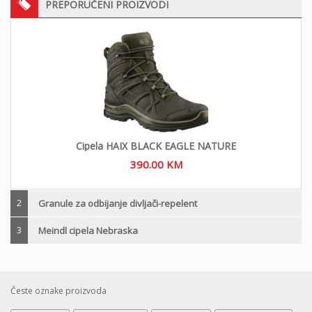
PREPORUČENI PROIZVODI
Cipela HAIX BLACK EAGLE NATURE
390.00
KM
2
Granule za odbijanje divljači-repelent
3
Meindl cipela Nebraska
Česte oznake proizvoda