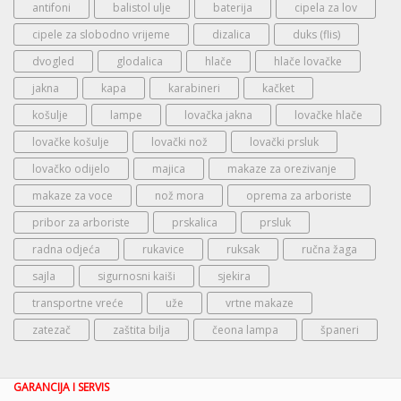
antifoni
balistol ulje
baterija
cipela za lov
cipele za slobodno vrijeme
dizalica
duks (flis)
dvogled
glodalica
hlače
hlače lovačke
jakna
kapa
karabineri
kačket
košulje
lampe
lovačka jakna
lovačke hlače
lovačke košulje
lovački nož
lovački prsluk
lovačko odijelo
majica
makaze za orezivanje
makaze za voce
nož mora
oprema za arboriste
pribor za arboriste
prskalica
prsluk
radna odjeća
rukavice
ruksak
ručna žaga
sajla
sigurnosni kaiši
sjekira
transportne vreće
uže
vrtne makaze
zatezač
zaštita bilja
čeona lampa
španeri
GARANCIJA I SERVIS