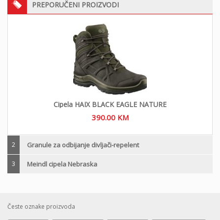
PREPORUČENI PROIZVODI
Cipela HAIX BLACK EAGLE NATURE
390.00
KM
2
Granule za odbijanje divljači-repelent
3
Meindl cipela Nebraska
Česte oznake proizvoda