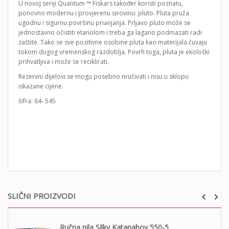
U novoj seriji Quantum ™ Fiskars također koristi poznatu,
ponovno modernu i provjerenu sirovinu: pluto. Pluta pruža
ugodnu i sigurnu površinu prianjanja. Prljavo pluto može se
jednostavno očistiti etanolom i treba ga lagano podmazati radi
zaštite. Tako se sve pozitivne osobine pluta kao materijala čuvaju
tokom dugog vremenskog razdoblja. Povrh toga, pluta je ekološki
prihvatljiva i može se reciklirati.
Rezervni dijelovi se mogu posebno nručivati i nisu u sklopu
iskazane cijene.
šifra: 64- 545
SLIČNI PROIZVODI
Ručna pila Silky Katanaboy 550-5