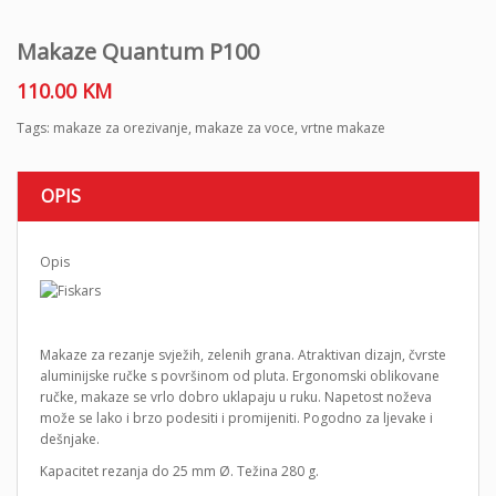
Makaze Quantum P100
110.00
KM
Tags:
makaze za orezivanje
,
makaze za voce
,
vrtne makaze
OPIS
Opis
Makaze za rezanje svježih, zelenih grana. Atraktivan dizajn, čvrste
aluminijske ručke s površinom od pluta. Ergonomski oblikovane
ručke, makaze se vrlo dobro uklapaju u ruku. Napetost noževa
može se lako i brzo podesiti i promijeniti. Pogodno za ljevake i
dešnjake.
Kapacitet rezanja do 25 mm Ø. Težina 280 g.