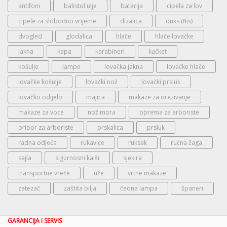
antifoni
balistol ulje
baterija
cipela za lov
cipele za slobodno vrijeme
dizalica
duks (flis)
dvogled
glodalica
hlače
hlače lovačke
jakna
kapa
karabineri
kačket
košulje
lampe
lovačka jakna
lovačke hlače
lovačke košulje
lovački nož
lovački prsluk
lovačko odijelo
majica
makaze za orezivanje
makaze za voce
nož mora
oprema za arboriste
pribor za arboriste
prskalica
prsluk
radna odjeća
rukavice
ruksak
ručna žaga
sajla
sigurnosni kaiši
sjekira
transportne vreće
uže
vrtne makaze
zatezač
zaštita bilja
čeona lampa
španeri
GARANCIJA I SERVIS