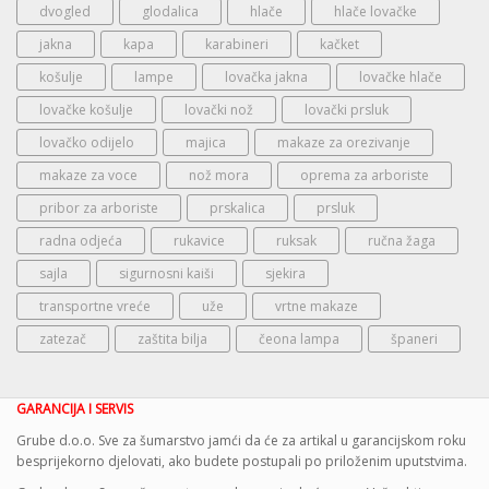
dvogled
glodalica
hlače
hlače lovačke
jakna
kapa
karabineri
kačket
košulje
lampe
lovačka jakna
lovačke hlače
lovačke košulje
lovački nož
lovački prsluk
lovačko odijelo
majica
makaze za orezivanje
makaze za voce
nož mora
oprema za arboriste
pribor za arboriste
prskalica
prsluk
radna odjeća
rukavice
ruksak
ručna žaga
sajla
sigurnosni kaiši
sjekira
transportne vreće
uže
vrtne makaze
zatezač
zaštita bilja
čeona lampa
španeri
GARANCIJA I SERVIS
Grube d.o.o. Sve za šumarstvo jamći da će za artikal u garancijskom roku
besprijekorno djelovati, ako budete postupali po priloženim uputstvima.