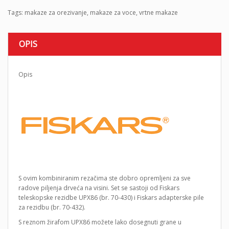
Tags:
makaze za orezivanje
,
makaze za voce
,
vrtne makaze
OPIS
Opis
S ovim kombiniranim rezačima ste dobro opremljeni za sve
radove piljenja drveća na visini. Set se sastoji od Fiskars
teleskopske rezidbe UPX86 (br. 70-430) i Fiskars adapterske pile
za rezidbu (br. 70-432).
S reznom žirafom UPX86 možete lako dosegnuti grane u