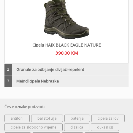
Cipela HAIX BLACK EAGLE NATURE
390.00
KM
2
Granule za odbijanje divljači-repelent
3
Meindl cipela Nebraska
Česte oznake proizvoda
antifoni
balistol ulje
baterija
cipela za lov
cipele za slobodno vrijeme
dizalica
duks (flis)