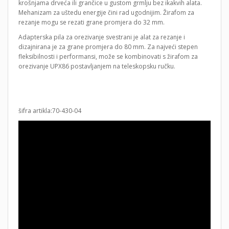
krošnjama drveća ili grančice u gustom grmlju bez ikakvih alata.
Mehanizam za uštedu energije čini rad ugodnijim. Žirafom za
rezanje mogu se rezati grane promjera do 32 mm.
Adapterska pila za orezivanje svestrani je alat za rezanje i
dizajnirana je za grane promjera do 80 mm. Za najveći stepen
fleksibilnosti i performansi, može se kombinovati s žirafom za
orezivanje UPX86 postavljanjem na teleskopsku ručku.
šifra artikla:70-430-04