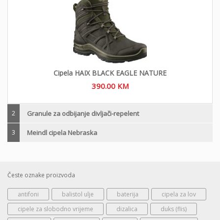
Cipela HAIX BLACK EAGLE NATURE
390.00
KM
2
Granule za odbijanje divljači-repelent
3
Meindl cipela Nebraska
Česte oznake proizvoda
antifoni
balistol ulje
baterija
cipela za lov
cipele za slobodno vrijeme
dizalica
duks (flis)