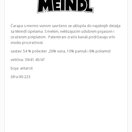
Čarapa s merino vunom savršeno se uklopila do najsitnijih detalja
sa Meindl cipelama. S mekim, neklizajućim udobnim pojasom i
izraženim potplatom . Patentirani zračni kanali podržavaju vrlo
visoku prozračnost.
sastav: 54 % poliester ,26% vuna, 10% pamuk i 8% poliamid
veličina: 39/41-45/47
boja: antarcit
šifra:90-223