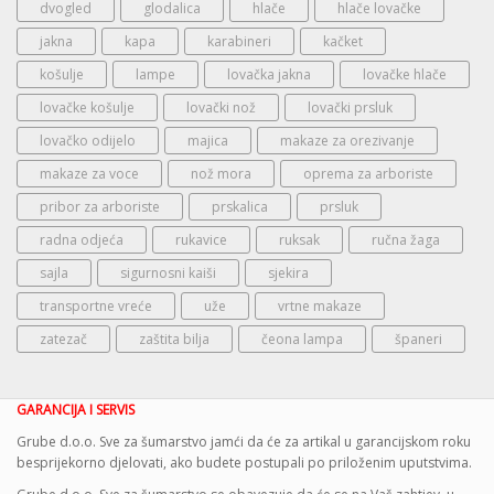
dvogled
glodalica
hlače
hlače lovačke
jakna
kapa
karabineri
kačket
košulje
lampe
lovačka jakna
lovačke hlače
lovačke košulje
lovački nož
lovački prsluk
lovačko odijelo
majica
makaze za orezivanje
makaze za voce
nož mora
oprema za arboriste
pribor za arboriste
prskalica
prsluk
radna odjeća
rukavice
ruksak
ručna žaga
sajla
sigurnosni kaiši
sjekira
transportne vreće
uže
vrtne makaze
zatezač
zaštita bilja
čeona lampa
španeri
GARANCIJA I SERVIS
Grube d.o.o. Sve za šumarstvo jamći da će za artikal u garancijskom roku
besprijekorno djelovati, ako budete postupali po priloženim uputstvima.