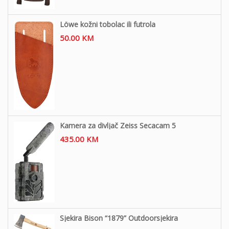
Löwe kožni tobolac ili futrola
50.00
KM
Kamera za divljač Zeiss Secacam 5
435.00
KM
Sjekira Bison “1879” Outdoorsjekira