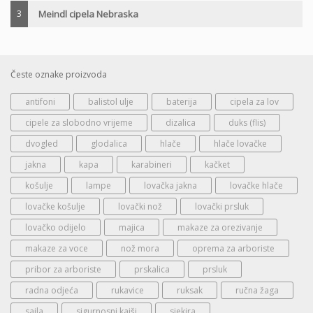
3
Meindl cipela Nebraska
Česte oznake proizvoda
antifoni
balistol ulje
baterija
cipela za lov
cipele za slobodno vrijeme
dizalica
duks (flis)
dvogled
glodalica
hlače
hlače lovačke
jakna
kapa
karabineri
kačket
košulje
lampe
lovačka jakna
lovačke hlače
lovačke košulje
lovački nož
lovački prsluk
lovačko odijelo
majica
makaze za orezivanje
makaze za voce
nož mora
oprema za arboriste
pribor za arboriste
prskalica
prsluk
radna odjeća
rukavice
ruksak
ručna žaga
sajla
sigurnosni kaiši
sjekira