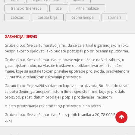
transportne vreće
uže
vrtne makaze
zatezač
zaštita bilja
čeona lampa
španeri
GARANCIJA I SERVIS
Grube d.o.o. Sve za šumarstvo jamći da će za artikal u garancijskom roku
besprijekorno djelovati, ako budete postupali po priloženim uputstvima.
Grube d.o.o. Sve za šumarstvo se obavezuje da će se na Vaš zahtjev, u
garancijskom roku, na vlastite troškove da otklone kvarovi ili tehničke
mane, koje su nastale tokom pravilne upotrebe proizvoda, predviđenom
u uputstvu o tehničkom rukovanju proizvoda.
Garancija počinje važiti sa danom kupovine proizvoda, što ćete dokazati
sa potvrđenim garancijskim listom (Ime i sjedište firme, koje je prodalo
proizvod, pečat, datum prodaje i potpis prodavača) i računom.
Mjesto preuzimanja reklamiranog proizvoda je na adresi:
Grube d.o.o. Sve za šumarstvo, Put srpskih branilaca 20, 78 000 Banja
Luka