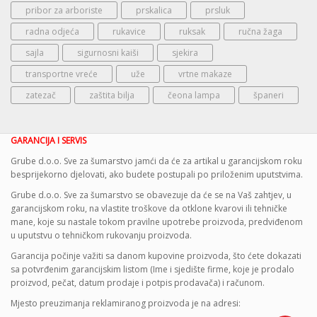
pribor za arboriste
prskalica
prsluk
radna odjeća
rukavice
ruksak
ručna žaga
sajla
sigurnosni kaiši
sjekira
transportne vreće
uže
vrtne makaze
zatezač
zaštita bilja
čeona lampa
španeri
GARANCIJA I SERVIS
Grube d.o.o. Sve za šumarstvo jamći da će za artikal u garancijskom roku
besprijekorno djelovati, ako budete postupali po priloženim uputstvima.
Grube d.o.o. Sve za šumarstvo se obavezuje da će se na Vaš zahtjev, u
garancijskom roku, na vlastite troškove da otklone kvarovi ili tehničke
mane, koje su nastale tokom pravilne upotrebe proizvoda, predviđenom
u uputstvu o tehničkom rukovanju proizvoda.
Garancija počinje važiti sa danom kupovine proizvoda, što ćete dokazati
sa potvrđenim garancijskim listom (Ime i sjedište firme, koje je prodalo
proizvod, pečat, datum prodaje i potpis prodavača) i računom.
Mjesto preuzimanja reklamiranog proizvoda je na adresi: