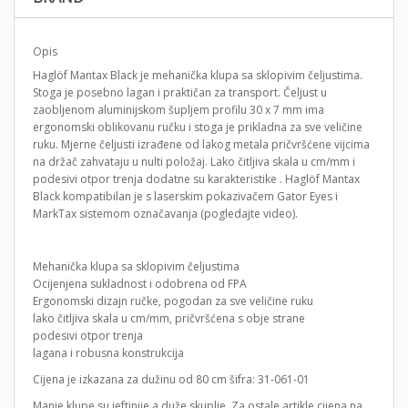
Opis
Haglöf Mantax Black je mehanička klupa sa sklopivim čeljustima.
Stoga je posebno lagan i praktičan za transport. Čeljust u
zaobljenom aluminijskom šupljem profilu 30 x 7 mm ima
ergonomski oblikovanu ručku i stoga je prikladna za sve veličine
ruku. Mjerne čeljusti izrađene od lakog metala pričvršćene vijcima
na držač zahvataju u nulti položaj. Lako čitljiva skala u cm/mm i
podesivi otpor trenja dodatne su karakteristike . Haglöf Mantax
Black kompatibilan je s laserskim pokazivačem Gator Eyes i
MarkTax sistemom označavanja (pogledajte video).
Mehanička klupa sa sklopivim čeljustima
Ocijenjena sukladnost i odobrena od FPA
Ergonomski dizajn ručke, pogodan za sve veličine ruku
lako čitljiva skala u cm/mm, pričvršćena s obje strane
podesivi otpor trenja
lagana i robusna konstrukcija
Cijena je izkazana za dužinu od 80 cm šifra: 31-061-01
Manje klupe su jeftinije a duže skuplje. Za ostale artikle cijena na