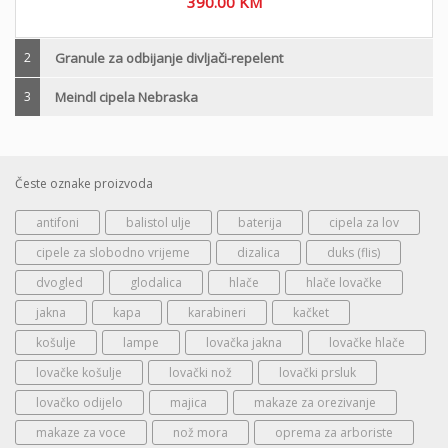
390.00
KM
2
Granule za odbijanje divljači-repelent
3
Meindl cipela Nebraska
Česte oznake proizvoda
antifoni
balistol ulje
baterija
cipela za lov
cipele za slobodno vrijeme
dizalica
duks (flis)
dvogled
glodalica
hlače
hlače lovačke
jakna
kapa
karabineri
kačket
košulje
lampe
lovačka jakna
lovačke hlače
lovačke košulje
lovački nož
lovački prsluk
lovačko odijelo
majica
makaze za orezivanje
makaze za voce
nož mora
oprema za arboriste