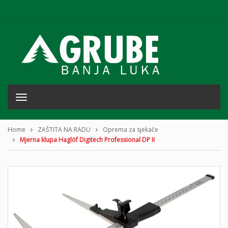
T
o
g
g
Home
ZAŠTITA NA RADU
Oprema za sjekače
l
Mjerna klupa Haglöf Digitech Professional DP II
e
n
a
v
i
g
a
t
i