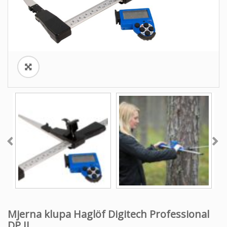
o
n
Mjerna klupa Haglöf Digitech Professional
DP II