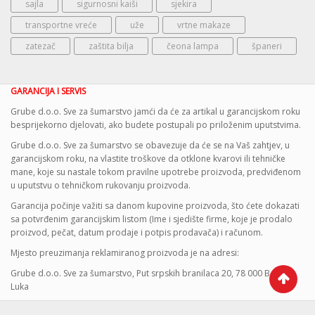
sajla
sigurnosni kaiši
sjekira
transportne vreće
uže
vrtne makaze
zatezač
zaštita bilja
čeona lampa
španeri
GARANCIJA I SERVIS
Grube d.o.o. Sve za šumarstvo jamći da će za artikal u garancijskom roku
besprijekorno djelovati, ako budete postupali po priloženim uputstvima.
Grube d.o.o. Sve za šumarstvo se obavezuje da će se na Vaš zahtjev, u
garancijskom roku, na vlastite troškove da otklone kvarovi ili tehničke
mane, koje su nastale tokom pravilne upotrebe proizvoda, predviđenom
u uputstvu o tehničkom rukovanju proizvoda.
Garancija počinje važiti sa danom kupovine proizvoda, što ćete dokazati
sa potvrđenim garancijskim listom (Ime i sjedište firme, koje je prodalo
proizvod, pečat, datum prodaje i potpis prodavača) i računom.
Mjesto preuzimanja reklamiranog proizvoda je na adresi:
Grube d.o.o. Sve za šumarstvo, Put srpskih branilaca 20, 78 000 Banja
Luka