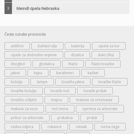
3
Meindl cipela Nebraska
Česte oznake proizvoda
antifoni
balistol ulje
baterija
cipela za lov
cipele za slobodno vrijeme
dizalica
duks (flis)
dvogled
glodalica
hlače
hlače lovačke
jakna
kapa
karabineri
kačket
košulje
lampe
lovačka jakna
lovačke hlače
lovačke košulje
lovački nož
lovački prsluk
lovačko odijelo
majica
makaze za orezivanje
makaze za voce
nož mora
oprema za arboriste
pribor za arboriste
prskalica
prsluk
radna odjeća
rukavice
ruksak
ručna žaga