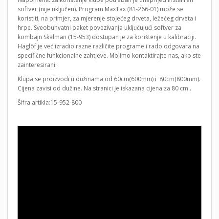
softver (nije uključen). Program MaxTax (81-266-01) može se
koristiti, na primjer, za mjerenje stojećeg drveta, ležećeg drveta i
hrpe. Sveobuhvatni paket povezivanja uključujući softver za
kombajn Skalman (15-953) dostupan je za korištenje u kalibraciji.
Haglöf je već izradio razne različite programe i rado odgovara na
specifične funkcionalne zahtjeve. Molimo kontaktirajte nas, ako ste
zainteresirani.
Klupa se proizvodi u dužinama od 60cm(600mm) i 80cm(800mm).
Cijena zavisi od dužine. Na stranici je iskazana cijena za 80 cm .
Šifra artikla:15-952-800