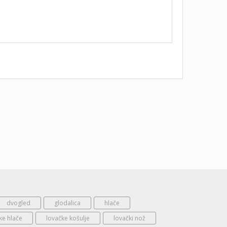
dvogled
glodalica
hlače
ke hlače
lovačke košulje
lovački nož