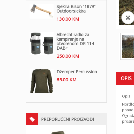
Sjekira Bison “1879”
Outdoorsjekira
130.00
KM
Albrecht radio za
kampiranje na
otvorenom DR 114
DAB+
250.00
KM
Džemper Percussion
OPIS
65.00
KM
Opis
Nordfo
ponude.
Ograda 
PREPORUČENI PROIZVODI
prošir