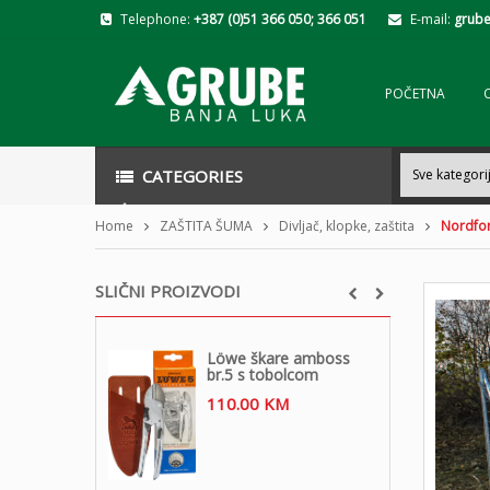
Telephone:
+387 (0)51 366 050; 366 051
E-mail:
grube
POČETNA
CATEGORIES
Home
ZAŠTITA ŠUMA
Divljač, klopke, zaštita
Nordfore
SLIČNI PROIZVODI
Löwe škare amboss
br.5 s tobolcom
110.00
KM