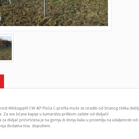
rest Wildzapphl CW 40” Ploča C-profila može se izraditi od žičanog čelika debl
 Za sve žičane kapije u šumarstvu prilikom zaštite od divljači!
za divljač pričvršćena je na gornju ili donju kuku u prizemlju na udaljenosti od
enja dodatna nisu dopušteni.