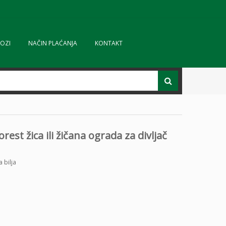
OZI
NAČIN PLAĆANJA
KONTAKT
rest žica ili žičana ograda za divljač
a bilja