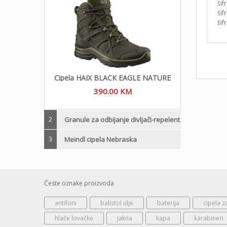
ši
ši
ši
Cipela HAIX BLACK EAGLE NATURE
390.00
KM
2
Granule za odbijanje divljači-repelent
3
Meindl cipela Nebraska
Česte oznake proizvoda
antifoni
balistol ulje
baterija
cipela z
hlače lovačke
jakna
kapa
karabineri