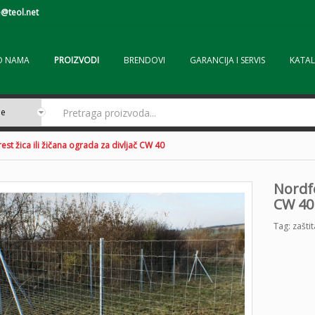
@teol.net
O NAMA
PROIZVODI
BRENDOVI
GARANCIJA I SERVIS
KATAL
st žica ili žičana ograda za divljač CW 40
Nordfo
CW 40
Tag:
zaštit