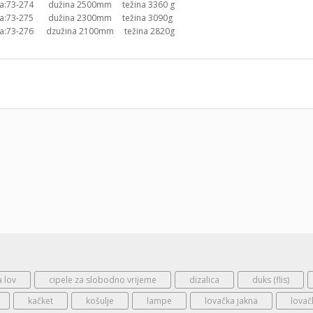
fra:73-274 dužina 2500mm težina 3360 g
fra:73-275 dužina 2300mm težina 3090g
fra:73-276 dzužina 2100mm težina 2820g
a lov
cipele za slobodno vrijeme
dizalica
duks (flis)
kačket
košulje
lampe
lovačka jakna
lovač