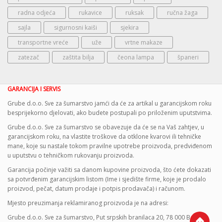
radna odjeća
rukavice
ruksak
ručna žaga
sajla
sigurnosni kaiši
sjekira
transportne vreće
uže
vrtne makaze
zatezač
zaštita bilja
čeona lampa
španeri
GARANCIJA I SERVIS
Grube d.o.o. Sve za šumarstvo jamći da će za artikal u garancijskom roku
besprijekorno djelovati, ako budete postupali po priloženim uputstvima.
Grube d.o.o. Sve za šumarstvo se obavezuje da će se na Vaš zahtjev, u
garancijskom roku, na vlastite troškove da otklone kvarovi ili tehničke
mane, koje su nastale tokom pravilne upotrebe proizvoda, predviđenom
u uputstvu o tehničkom rukovanju proizvoda.
Garancija počinje važiti sa danom kupovine proizvoda, što ćete dokazati
sa potvrđenim garancijskim listom (Ime i sjedište firme, koje je prodalo
proizvod, pečat, datum prodaje i potpis prodavača) i računom.
Mjesto preuzimanja reklamiranog proizvoda je na adresi:
Grube d.o.o. Sve za šumarstvo, Put srpskih branilaca 20, 78 000 Banja