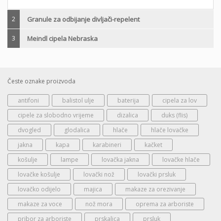
2
Granule za odbijanje divljači-repelent
3
Meindl cipela Nebraska
Česte oznake proizvoda
antifoni
balistol ulje
baterija
cipela za lov
cipele za slobodno vrijeme
dizalica
duks (flis)
dvogled
glodalica
hlače
hlače lovačke
jakna
kapa
karabineri
kačket
košulje
lampe
lovačka jakna
lovačke hlače
lovačke košulje
lovački nož
lovački prsluk
lovačko odijelo
majica
makaze za orezivanje
makaze za voce
nož mora
oprema za arboriste
pribor za arboriste
prskalica
prsluk