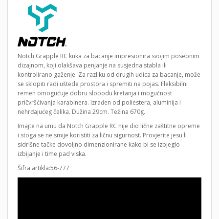
Notch Grapple RC kuka za bacanje impresionira svojim posebnim
dizajnom, koji olakšava penjanje na susjedna stabla ili
kontrolirano gaženje. Za razliku od drugih udica za bacanje, može
se sklopiti radi uštede prostora i spremiti na pojas. Fleksibilni
remen omogućuje dobru slobodu kretanja i mogućnost
pričvršćivanja karabinera. Izrađen od poliestera, aluminija i
nehrđajućeg čelika. Dužina 29cm. Težina 670g.
Imajte na umu da Notch Grapple RC nije dio lične zaštitne opreme
i stoga se ne smije koristiti za ličnu sigurnost. Provjerite jesu li
sidrišne tačke dovoljno dimenzionirane kako bi se izbjeglo
izbijanje i time pad viska.
Šifra artikla:56-777