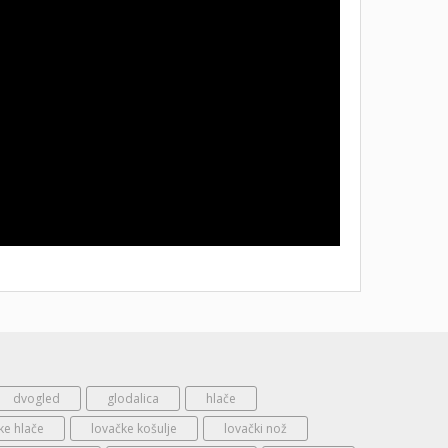
dvogled
glodalica
hlače
ke hlače
lovačke košulje
lovački nož