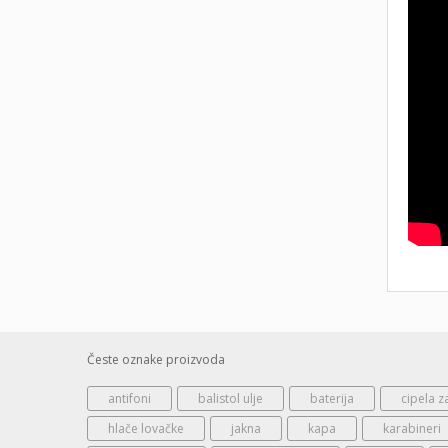
Česte oznake proizvoda
antifoni
balistol ulje
baterija
cipela z
hlače lovačke
jakna
kapa
karabineri