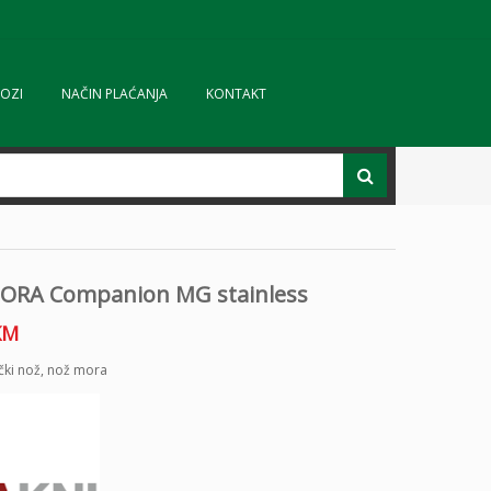
OZI
NAČIN PLAĆANJA
KONTAKT
ORA Companion MG stainless
KM
čki nož
,
nož mora