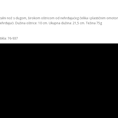
zalni nož s dugom, širokom oštricom od nehrđajućeg čelika i plastičnim omoto
nehrđajući. Dužina oštrice: 10 cm. Ukupna dužina: 21,5 cm. Težina 75g
rtikla: 76-937