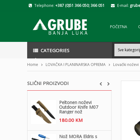
Telephone:
+387 (0)51 366 050; 366 051
E-mail:
grube
POČETNA
CATEGORIES
Home
LOVAČKA I PLANINARSKA OPREMA
Lovački noževi
SLIČNI PROIZVODI
Peltonen noževi
Outdoor Knife M07
Ranger nož
180.00
KM
Nož MORA Eldris s