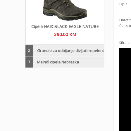
Opis
Univer
Čelik: 
Cipela HAIX BLACK EAGLE NATURE
390.00
KM
šifra a
2
Granule za odbijanje divljači-repelent
3
Meindl cipela Nebraska