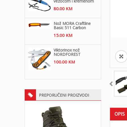
vezocom i kremenom
80.00
KM
Nož MORA Craftline
Basic 511 Carbon
15.00
KM
Viktorinox nož
NORDFOREST
100.00
KM
PREPORUČENI PROIZVODI
OPIS