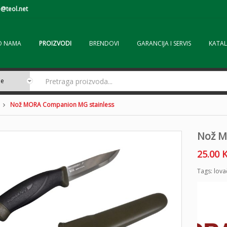
@teol.net
O NAMA
PROIZVODI
BRENDOVI
GARANCIJA I SERVIS
KATAL
Nož MORA Companion MG stainless
Nož M
25.00
Tags:
lova