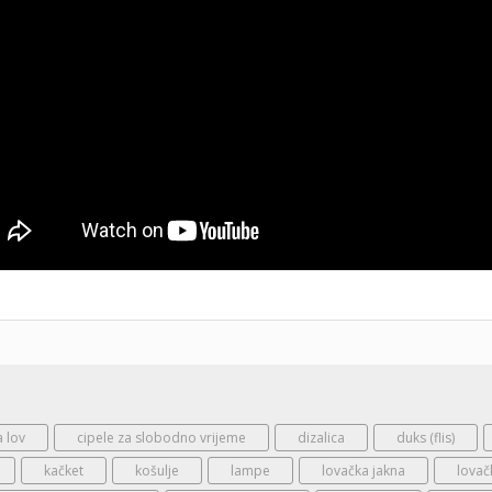
a lov
cipele za slobodno vrijeme
dizalica
duks (flis)
kačket
košulje
lampe
lovačka jakna
lovač