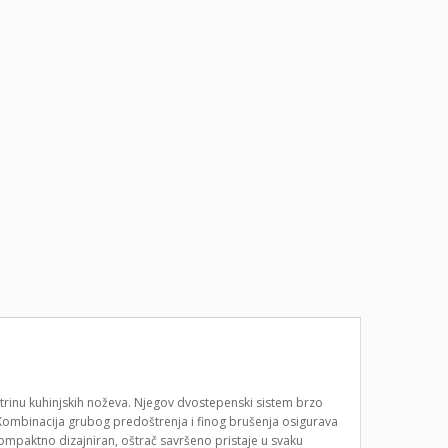
rinu kuhinjskih noževa. Njegov dvostepenski sistem brzo
Kombinacija grubog predoštrenja i finog brušenja osigurava
ompaktno dizajniran, oštrač savršeno pristaje u svaku