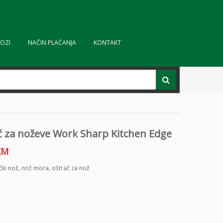
OZI
NAČIN PLAĆANJA
KONTAKT
č za noževe Work Sharp Kitchen Edge
KM
čki nož
,
nož mora
,
oštrač za nož