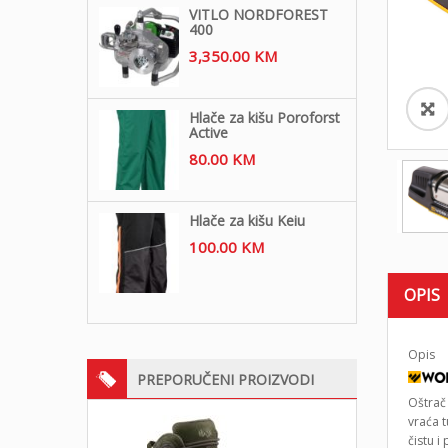
VITLO NORDFOREST
400
3,350.00
KM
Hlače za kišu Poroforst
Active
80.00
KM
Hlače za kišu Keiu
100.00
KM
OPIS
Opis
PREPORUČENI PROIZVODI
Oštrač
vraća 
čistu 