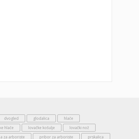
dvogled
glodalica
hlače
ke hlače
lovačke košulje
lovački nož
 za arboriste
pribor za arboriste
prskalica