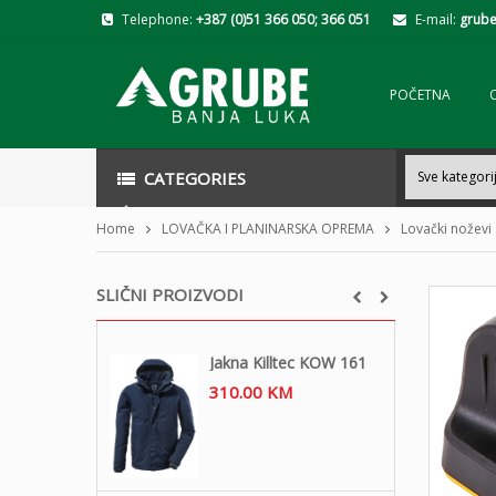
Telephone:
+387 (0)51 366 050; 366 051
E-mail:
grube
POČETNA
CATEGORIES
Home
LOVAČKA I PLANINARSKA OPREMA
Lovački noževi
SLIČNI PROIZVODI
Jakna Killtec KOW 161
310.00
KM