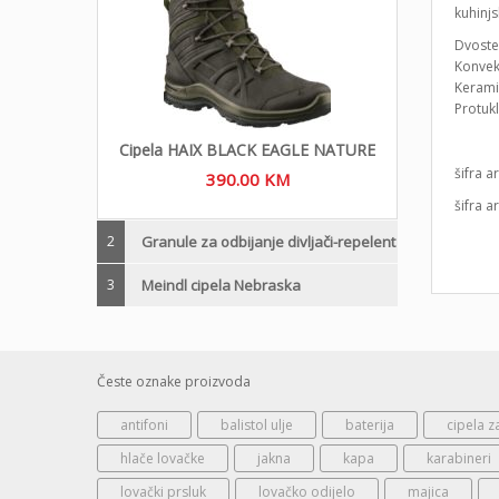
kuhinjs
Dvoste
Konvek
Keramič
Protuk
Cipela HAIX BLACK EAGLE NATURE
šifra a
390.00
KM
šifra a
2
Granule za odbijanje divljači-repelent
3
Meindl cipela Nebraska
Česte oznake proizvoda
antifoni
balistol ulje
baterija
cipela z
hlače lovačke
jakna
kapa
karabineri
lovački prsluk
lovačko odijelo
majica