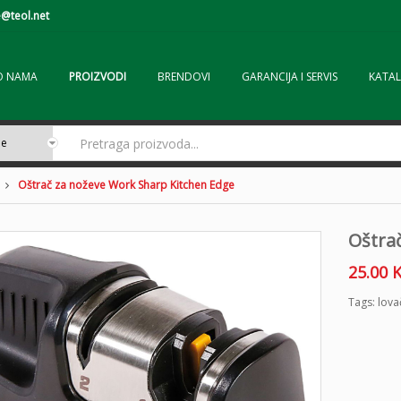
@teol.net
O NAMA
PROIZVODI
BRENDOVI
GARANCIJA I SERVIS
KATAL
Oštrač za noževe Work Sharp Kitchen Edge
Oštra
25.00
Tags:
lova