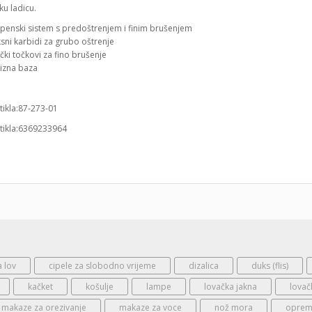
ku ladicu.
penski sistem s predoštrenjem i finim brušenjem
sni karbidi za grubo oštrenje
ki točkovi za fino brušenje
lizna baza
rtikla:87-273-01
rtikla:6369233964
a lov
cipele za slobodno vrijeme
dizalica
duks (flis)
kačket
košulje
lampe
lovačka jakna
lovač
makaze za orezivanje
makaze za voce
nož mora
oprema