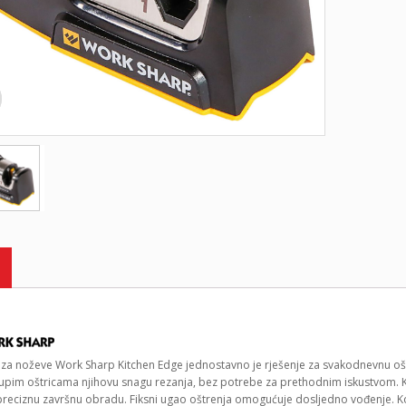
 za noževe Work Sharp Kitchen Edge jednostavno je rješenje za svakodnevnu ošt
tupim oštricama njihovu snagu rezanja, bez potrebe za prethodnim iskustvom. 
i preciznu završnu obradu. Fiksni ugao oštrenja omogućuje dosljedno vođenje. K