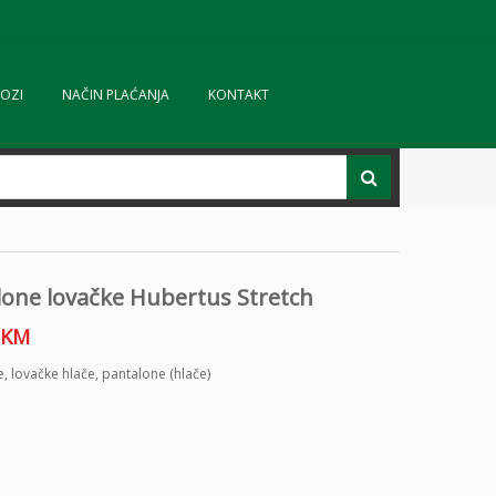
OZI
NAČIN PLAĆANJA
KONTAKT
lone lovačke Hubertus Stretch
KM
e
,
lovačke hlače
,
pantalone (hlače)