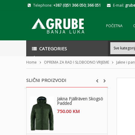
Telephone:
+387 (0)51 366 050; 366 051
E-mail:
grube
POČETNA
CATEGORIES
Home
OPREMA ZA RAD I SLOBODNO VRIJEME
Jakne i pa
SLIČNI PROIZVODI
Jakna Fjällräven Skogsö
Padded
750.00
KM