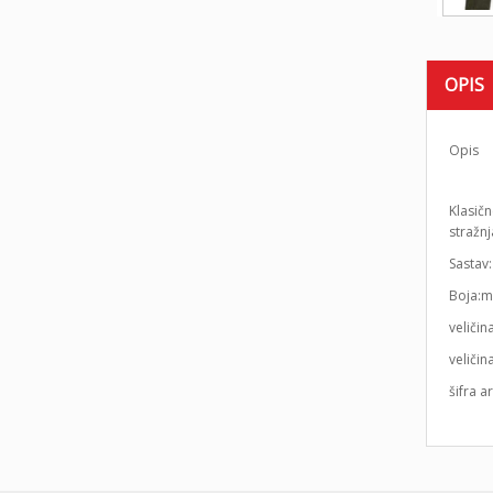
OPIS
Opis
Klasič
stražnj
Sastav
Boja:m
veličin
veličin
šifra a