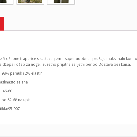
ne 5-džepne traperice s rastezanjem – super udobne i pružaju maksimaln komf
a džepa i džep za noge. Izuzetno prijatne za ljetni period.Dostava bez kaiša.
: 98% pamuk i 2% elastin
aslinasto zelena
a: 46-60
a od 62-68 na upit
rtikla:95-907