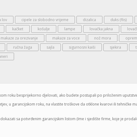
a lov
cipele za slobodno vrijeme
dizalica
duks (flis)
kačket
košulje
lampe
lovačka jakna
lovač
makaze za orezivanje
makaze za voce
nož mora
oprema
ručna žaga
sajla
sigurnosni kaiši
sjekira
aneri
jskom roku besprijekorno djelovati, ako budete postupali po priloženim uputstv
jev, u garancijskom roku, na vlastite troškove da otklone kvarovi ili tehničke 
dokazati sa potvrđenim garancijskim listom (Ime i sjedište firme, koje je proda