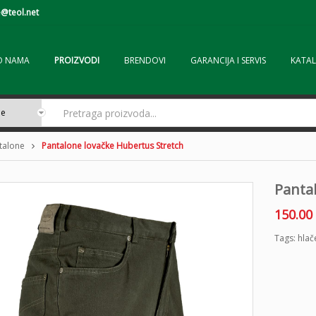
@teol.net
O NAMA
PROIZVODI
BRENDOVI
GARANCIJA I SERVIS
KATAL
ntalone
Pantalone lovačke Hubertus Stretch
Panta
150.00
Tags:
hlač