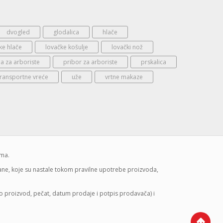
dvogled
glodalica
hlače
ke hlače
lovačke košulje
lovački nož
 za arboriste
pribor za arboriste
prskalica
transportne vreće
uže
vrtne makaze
ima.
mane, koje su nastale tokom pravilne upotrebe proizvoda,
lo proizvod, pečat, datum prodaje i potpis prodavača) i