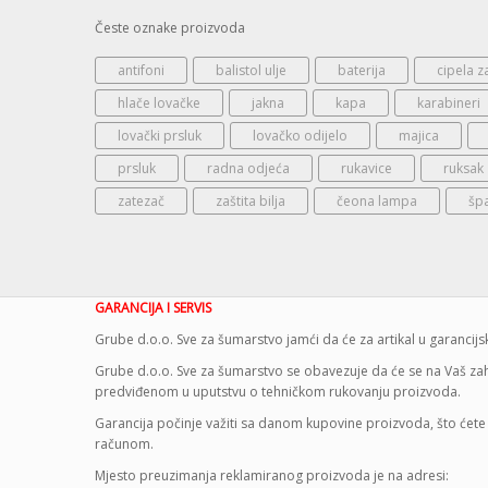
Česte oznake proizvoda
antifoni
balistol ulje
baterija
cipela z
hlače lovačke
jakna
kapa
karabineri
lovački prsluk
lovačko odijelo
majica
prsluk
radna odjeća
rukavice
ruksak
zatezač
zaštita bilja
čeona lampa
šp
GARANCIJA I SERVIS
Grube d.o.o. Sve za šumarstvo jamći da će za artikal u garanci
Grube d.o.o. Sve za šumarstvo se obavezuje da će se na Vaš zaht
predviđenom u uputstvu o tehničkom rukovanju proizvoda.
Garancija počinje važiti sa danom kupovine proizvoda, što ćete 
računom.
Mjesto preuzimanja reklamiranog proizvoda je na adresi: