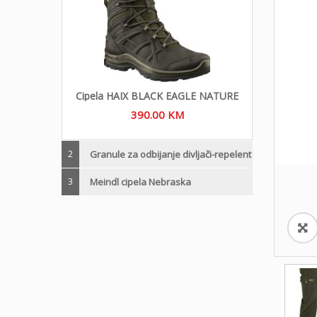
Cipela HAIX BLACK EAGLE NATURE
390.00
KM
2
Granule za odbijanje divljači-repelent
3
Meindl cipela Nebraska