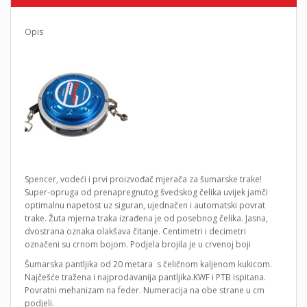
Opis
Spencer, vodeći i prvi proizvođač mjerača za šumarske trake!
Super-opruga od prenapregnutog švedskog čelika uvijek jamči
optimalnu napetost uz siguran, ujednačen i automatski povrat
trake. Žuta mjerna traka izrađena je od posebnog čelika. Jasna,
dvostrana oznaka olakšava čitanje. Centimetri i decimetri
označeni su crnom bojom. Podjela brojila je u crvenoj boji
Šumarska pantljika od 20 metara s čeličnom kaljenom kukicom.
Najčešće tražena i najprodavanija pantljika.KWF i PTB ispitana.
Povratni mehanizam na feder. Numeracija na obe strane u cm
podjeli.