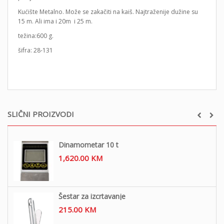
Kućište Metalno. Može se zakačiti na kaiš. Najtraženije dužine su
15 m. Ali ima i 20m i 25 m.
težina:600 g.
šifra: 28-131
SLIČNI PROIZVODI
Dinamometar 10 t
1,620.00
KM
Šestar za izcrtavanje
215.00
KM