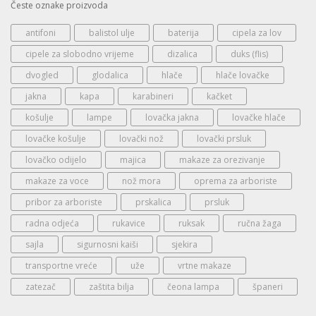
Česte oznake proizvoda
antifoni
balistol ulje
baterija
cipela za lov
cipele za slobodno vrijeme
dizalica
duks (flis)
dvogled
glodalica
hlače
hlače lovačke
jakna
kapa
karabineri
kačket
košulje
lampe
lovačka jakna
lovačke hlače
lovačke košulje
lovački nož
lovački prsluk
lovačko odijelo
majica
makaze za orezivanje
makaze za voce
nož mora
oprema za arboriste
pribor za arboriste
prskalica
prsluk
radna odjeća
rukavice
ruksak
ručna žaga
sajla
sigurnosni kaiši
sjekira
transportne vreće
uže
vrtne makaze
zatezač
zaštita bilja
čeona lampa
španeri