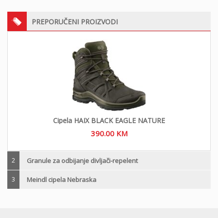
PREPORUČENI PROIZVODI
Cipela HAIX BLACK EAGLE NATURE
390.00
KM
2
Granule za odbijanje divljači-repelent
3
Meindl cipela Nebraska