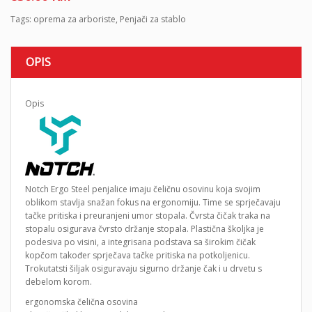
Tags:
oprema za arboriste
,
Penjači za stablo
OPIS
Opis
Notch Ergo Steel penjalice imaju čeličnu osovinu koja svojim
oblikom stavlja snažan fokus na ergonomiju. Time se sprječavaju
tačke pritiska i preuranjeni umor stopala. Čvrsta čičak traka na
stopalu osigurava čvrsto držanje stopala. Plastična školjka je
podesiva po visini, a integrisana podstava sa širokim čičak
kopčom također sprječava tačke pritiska na potkoljenicu.
Trokutatsti šiljak osiguravaju sigurno držanje čak i u drvetu s
debelom korom.
ergonomska čelična osovina