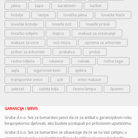
jakna
kapa
karabineri
kačket
košulje
lampe
lovačka jakna
lovačke hlače
lovačke košulje
lovački nož
lovački prsluk
lovačko odijelo
majica
makaze za orezivanje
makaze za voce
nož mora
oprema za arboriste
pribor za arboriste
prskalica
prsluk
radna odjeća
rukavice
ruksak
ručna žaga
sajla
sigurnosni kaiši
sjekira
transportne vreće
uže
vrtne makaze
zatezač
zaštita bilja
čeona lampa
španeri
GARANCIJA I SERVIS
Grube d.o.o. Sve za šumarstvo jamći da će za artikal u garancijskom roku
besprijekorno djelovati, ako budete postupali po priloženim uputstvima.
Grube d.o.o. Sve za šumarstvo se obavezuje da će se na Vaš zahtjev, u