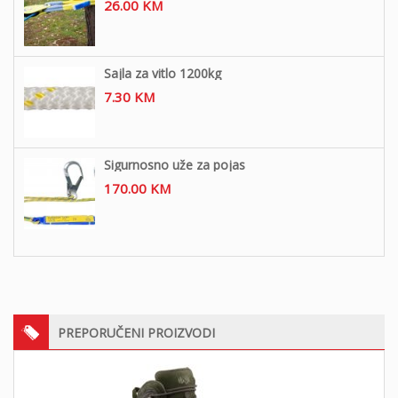
26.00
KM
Sajla za vitlo 1200kg
7.30
KM
Sigurnosno uže za pojas
170.00
KM
PREPORUČENI PROIZVODI