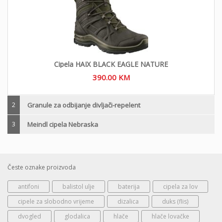
Cipela HAIX BLACK EAGLE NATURE
390.00
KM
2
Granule za odbijanje divljači-repelent
3
Meindl cipela Nebraska
Česte oznake proizvoda
antifoni
balistol ulje
baterija
cipela za lov
cipele za slobodno vrijeme
dizalica
duks (flis)
dvogled
glodalica
hlače
hlače lovačke