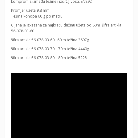
kompromis između težine i izdržljivosti. EN892 .
Promjer užeta 9,8 mm
Težina konopa 60 g po metru
Cijena je izkazana za najkraću dužinu užeta od 60m šifra artikla
56-078-03-60
šifra artikla:56-078-03-60 60 m težina 3697g
šifra artikla:56-078-03-70 70m težina 4440g
šifra artikla:56-078-03-80 80m težina 5228