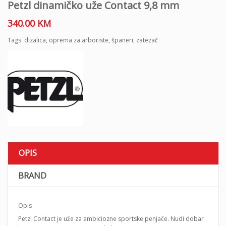
Petzl dinamičko uže Contact 9,8 mm
340.00
KM
Tags:
dizalica
,
oprema za arboriste
,
španeri
,
zatezač
OPIS
BRAND
Opis
Petzl Contact je uže za ambiciozne sportske penjače. Nudi dobar