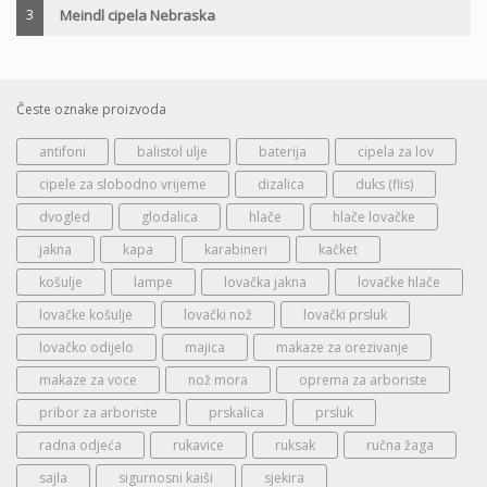
3
Meindl cipela Nebraska
Česte oznake proizvoda
antifoni
balistol ulje
baterija
cipela za lov
cipele za slobodno vrijeme
dizalica
duks (flis)
dvogled
glodalica
hlače
hlače lovačke
jakna
kapa
karabineri
kačket
košulje
lampe
lovačka jakna
lovačke hlače
lovačke košulje
lovački nož
lovački prsluk
lovačko odijelo
majica
makaze za orezivanje
makaze za voce
nož mora
oprema za arboriste
pribor za arboriste
prskalica
prsluk
radna odjeća
rukavice
ruksak
ručna žaga
sajla
sigurnosni kaiši
sjekira