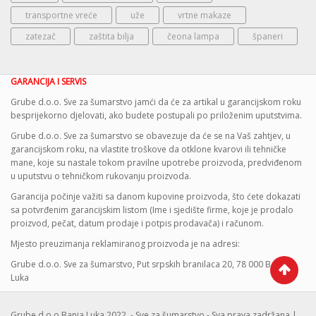
transportne vreće
uže
vrtne makaze
zatezač
zaštita bilja
čeona lampa
španeri
GARANCIJA I SERVIS
Grube d.o.o. Sve za šumarstvo jamći da će za artikal u garancijskom roku
besprijekorno djelovati, ako budete postupali po priloženim uputstvima.
Grube d.o.o. Sve za šumarstvo se obavezuje da će se na Vaš zahtjev, u
garancijskom roku, na vlastite troškove da otklone kvarovi ili tehničke
mane, koje su nastale tokom pravilne upotrebe proizvoda, predviđenom
u uputstvu o tehničkom rukovanju proizvoda.
Garancija počinje važiti sa danom kupovine proizvoda, što ćete dokazati
sa potvrđenim garancijskim listom (Ime i sjedište firme, koje je prodalo
proizvod, pečat, datum prodaje i potpis prodavača) i računom.
Mjesto preuzimanja reklamiranog proizvoda je na adresi:
Grube d.o.o. Sve za šumarstvo, Put srpskih branilaca 20, 78 000 Banja
Luka
Grube d.o.o Banja Luka 2022. - Sve za šumarstvo - Sva prava zadržana |