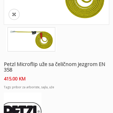
o
n
Petzl Microflip uže sa čeličnom jezgrom EN
358
415.00
KM
Tags:
pribor za arboriste
,
sajla
,
uže