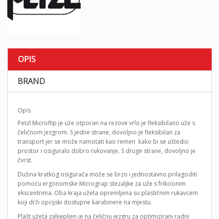
OPIS
BRAND
Opis
Petzl Microflip je uže otporan na rezove vrlo je fleksibilano uže s
čeličnom jezgrom. S jedne strane, dovoljno je fleksibilan za
transport jer se može namotati kao remen kako bi se uštedio
prostor i osiguralo dobro rukovanje. S druge strane, dovoljno je
čvrst.
Dužina kratkog osigurača može se brzo i jednostavno prilagoditi
pomoću ergonomske Micrograp stezaljke za uže s frikcionim
ekscentrima. Oba kraja užeta opremljena su plastičnim rukavcem
koji drži opcijski dostupne karabinere na mjestu.
Plašt užeta zalijepljen je na čeličnu jezgru za optimizirani radni