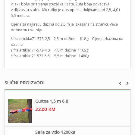
vijek i bolje prianjanje stezaljke užeta. Žuta boja povećava
vidljivost u stablu. Microflip je dostupan u duljinama od 2,5, 4,0 i
5,5 metara.
Cijena za najkraću dužinu od 2,5 m je izkazana na stranici. Veće
dužine su i skuplje.
šifra artukla:71-573-2,5 2,5 m dužine 818 g Cijena izkazana na
stranici
šifra artikla: 71-573-4,0 4,0 m dužine 1165g
šifra artikla: 71-573-5,5 5,5 m dužine 1480g
SLIČNI PROIZVODI
Gurtna 1,5 m 6,0
32.00
KM
Sajla za vitlo 1200kg