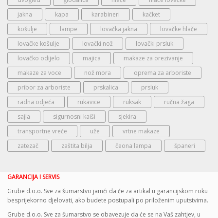
jakna
kapa
karabineri
kačket
košulje
lampe
lovačka jakna
lovačke hlače
lovačke košulje
lovački nož
lovački prsluk
lovačko odijelo
majica
makaze za orezivanje
makaze za voce
nož mora
oprema za arboriste
pribor za arboriste
prskalica
prsluk
radna odjeća
rukavice
ruksak
ručna žaga
sajla
sigurnosni kaiši
sjekira
transportne vreće
uže
vrtne makaze
zatezač
zaštita bilja
čeona lampa
španeri
GARANCIJA I SERVIS
Grube d.o.o. Sve za šumarstvo jamći da će za artikal u garancijskom roku
besprijekorno djelovati, ako budete postupali po priloženim uputstvima.
Grube d.o.o. Sve za šumarstvo se obavezuje da će se na Vaš zahtjev, u