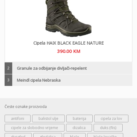
Cipela HAIX BLACK EAGLE NATURE
390.00
KM
2
Granule za odbijanje divljači-repelent
3
Meindl cipela Nebraska
Česte oznake proizvoda
antifoni
balistol ulje
baterija
cipela za lov
cipele za slobodno vrijeme
dizalica
duks (flis)
dvogled
glodalica
hlače
hlače lovačke