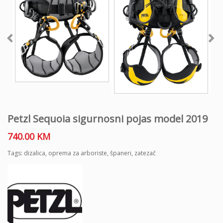
Petzl Sequoia sigurnosni pojas model 2019
740.00
KM
Tags:
dizalica
,
oprema za arboriste
,
španeri
,
zatezač