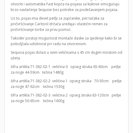
otvoriti i automatska Fast kopča na pojasu za kukove omogućuju
brzo navlačenje Sequoie bez potrebe za podešavanjem pojasa.
Uz to, pojas ima devet petlji za zupčanike, pet tačaka za
pričvršćivanje Caritool držača uređaja i elastični remen za
pričvršćivanje torbe za prvu pomoć.
Također postoji mogućnost montaže daske za sjedenje kako bi se
poboljšala udobnost pri radu na otvorenom.
Sequoia pojas dolazi u svim veličinama s 45 cm dugim mostom od
užeta.
šifra artikla:71-382-02-1 veličina 0 opseg struka 65-80cm petlje
za noge 44-59cm težina 1480g
šifra artikla:71-382-02-2 veličina 1 opseg struka 70-93cm petlje
za noge 47-62cm težina 1530g
šifra artikla:71-382-02-3 veličina 2 opseg struka 83-120cm petlje
za noge 50-65cm težina 1600g