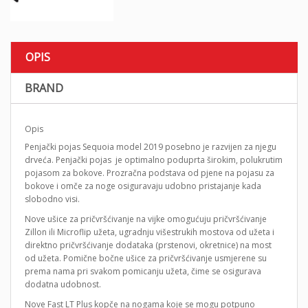
OPIS
BRAND
Opis
Penjački pojas Sequoia model 2019 posebno je razvijen za njegu
drveća. Penjački pojas je optimalno poduprta širokim, polukrutim
pojasom za bokove. Prozračna podstava od pjene na pojasu za
bokove i omče za noge osiguravaju udobno pristajanje kada
slobodno visi.
Nove ušice za pričvršćivanje na vijke omogućuju pričvršćivanje
Zillon ili Microflip užeta, ugradnju višestrukih mostova od užeta i
direktno pričvršćivanje dodataka (prstenovi, okretnice) na most
od užeta. Pomične bočne ušice za pričvršćivanje usmjerene su
prema nama pri svakom pomicanju užeta, čime se osigurava
dodatna udobnost.
Nove Fast LT Plus kopče na nogama koje se mogu potpuno