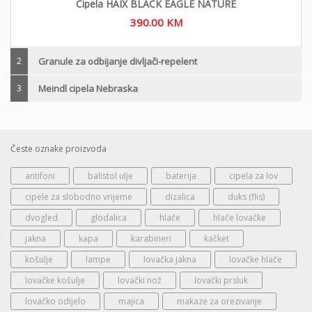
Cipela HAIX BLACK EAGLE NATURE
390.00
KM
2
Granule za odbijanje divljači-repelent
3
Meindl cipela Nebraska
Česte oznake proizvoda
antifoni
balistol ulje
baterija
cipela za lov
cipele za slobodno vrijeme
dizalica
duks (flis)
dvogled
glodalica
hlače
hlače lovačke
jakna
kapa
karabineri
kačket
košulje
lampe
lovačka jakna
lovačke hlače
lovačke košulje
lovački nož
lovački prsluk
lovačko odijelo
majica
makaze za orezivanje