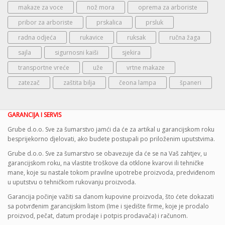
makaze za voce
nož mora
oprema za arboriste
pribor za arboriste
prskalica
prsluk
radna odjeća
rukavice
ruksak
ručna žaga
sajla
sigurnosni kaiši
sjekira
transportne vreće
uže
vrtne makaze
zatezač
zaštita bilja
čeona lampa
španeri
GARANCIJA I SERVIS
Grube d.o.o. Sve za šumarstvo jamći da će za artikal u garancijskom roku
besprijekorno djelovati, ako budete postupali po priloženim uputstvima.
Grube d.o.o. Sve za šumarstvo se obavezuje da će se na Vaš zahtjev, u
garancijskom roku, na vlastite troškove da otklone kvarovi ili tehničke
mane, koje su nastale tokom pravilne upotrebe proizvoda, predviđenom
u uputstvu o tehničkom rukovanju proizvoda.
Garancija počinje važiti sa danom kupovine proizvoda, što ćete dokazati
sa potvrđenim garancijskim listom (Ime i sjedište firme, koje je prodalo
proizvod, pečat, datum prodaje i potpis prodavača) i računom.