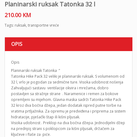
Planinarski ruksak Tatonka 32 l
210.00
KM
Tags:
ruksak
,
transportne vreće
OPIS
Opis
Planinarski ruksak Tatonka ​​”
Tatonka Hike Pack 32 veliki je planinarski ruksak. S volumenom od
32 l, vrlo je pogodan za sedmične ture. Visoka udobnost nošenja
Zahvaljujući sastavu ventilacije okvira i mrežama, dobro
postavljen sa stražnje strane . Naramenice i remen za bokove
opremljeni su mijehom. Glavna maska ​​sadrži Tatonka Hike Pack
32 kroz dva bočna džepa, jedan dodatak ispred putne torbe na
vratima prtljažnika. Za opremu je predviđena i priprema za sistem
hidratacije, pješački štap ili kišni pljusak.
Visoka udobnost . Preklop na dva bočna džepa. Jednodijelni džep
na prednjoj strani s poklopcom za kišni pljusak, držačem za
ključeve i flaše za piće.