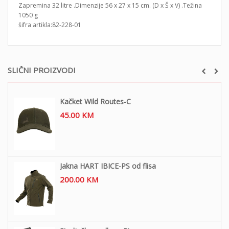
Zapremina 32 litre .Dimenzije 56 x 27 x 15 cm. (D x Š x V) .Težina
1050 g
šifra artikla:82-228-01
SLIČNI PROIZVODI
Kačket Wild Routes-C
45.00
KM
Jakna HART IBICE-PS od flisa
200.00
KM