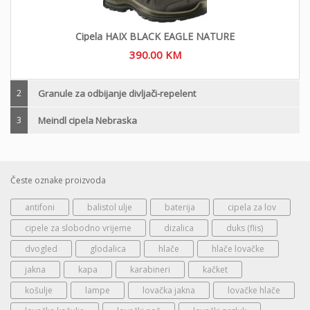
Cipela HAIX BLACK EAGLE NATURE
390.00
KM
2
Granule za odbijanje divljači-repelent
3
Meindl cipela Nebraska
Česte oznake proizvoda
antifoni
balistol ulje
baterija
cipela za lov
cipele za slobodno vrijeme
dizalica
duks (flis)
dvogled
glodalica
hlače
hlače lovačke
jakna
kapa
karabineri
kačket
košulje
lampe
lovačka jakna
lovačke hlače