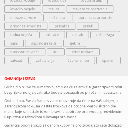
lovačke košulje
lovački nož
lovački prsluk
lovačko odijelo
majica
makaze za orezivanje
makaze za voce
nož mora
oprema za arboriste
pribor za arboriste
prskalica
prsluk
radna odjeća
rukavice
ruksak
ručna žaga
sajla
sigurnosni kaiši
sjekira
transportne vreće
uže
vrtne makaze
zatezač
zaštita bilja
čeona lampa
španeri
GARANCIJA I SERVIS
Grube d.o.o. Sve za šumarstvo jamći da će za artikal u garancijskom roku
besprijekorno djelovati, ako budete postupali po priloženim uputstvima.
Grube d.o.o. Sve za šumarstvo se obavezuje da će se na Vaš zahtjev, u
garancijskom roku, na vlastite troškove da otklone kvarovi ili tehničke
mane, koje su nastale tokom pravilne upotrebe proizvoda, predviđenom
u uputstvu o tehničkom rukovanju proizvoda.
Garancija počinje važiti sa danom kupovine proizvoda, što ćete dokazati