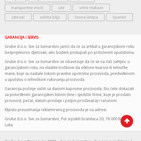
transportne vreće
uže
vrtne makaze
zatezač
zaštita bilja
čeona lampa
španeri
GARANCIJA I SERVIS
Grube d.o.o. Sve za šumarstvo jamći da će za artikal u garancijskom roku
besprijekorno djelovati, ako budete postupali po priloženim uputstvima.
Grube d.o.o. Sve za šumarstvo se obavezuje da će se na Vaš zahtjev, u
garancijskom roku, na vlastite troškove da otklone kvarovi ili tehničke
mane, koje su nastale tokom pravilne upotrebe proizvoda, predviđenom
u uputstvu o tehničkom rukovanju proizvoda.
Garancija počinje važiti sa danom kupovine proizvoda, što ćete dokazati
sa potvrđenim garancijskim listom (Ime i sjedište firme, koje je prodalo
proizvod, pečat, datum prodaje i potpis prodavača) i računom.
Mjesto preuzimanja reklamiranog proizvoda je na adresi:
Grube d.o.o. Sve za šumarstvo, Put srpskih branilaca 20, 78 000 Banja
Luka