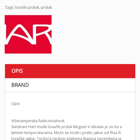
Tags:
lovački prsluk
,
prsluk
OPIS
BRAND
Opis
Višenamjenska funkcionalnost.
Svestrani Hart muški lovački prsluk Muguet-V idealan je za lov u
ljetnim temperaturama. Može se nositi i preko jakne od flisa ili
lovačke jakne. Tvrdoća ripstop platnena tkanina opremljena je