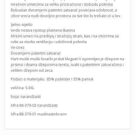
mrežnim umetcima za veliku prozračnost i slobodu pokreta.
Robustan dvosmjerni patentni zatvarač povećava udobnost, a
izbor vreća nudi dovoljno prostora za sve što bi trebalo ići u lov.
ljetno svjetlo
tvrdo nosiva ripstop platnena tkanina
Mrežni umeci na prednjoj i stražnjoj strani, kao i na otvorima za
ruke za visoku ventilaciju i udobnost pokreta
Ve-izrez
Dvosmjerni patentni zatvarač
Hart muški muški lovački prsluk Muguet-V opremljen je džepom na
prsima i dvama džepovima tereta, svaki s patentnim zatvaračima i
velikim džepom od zeca.
Podaci o materijalu: 65% poliester i 35% pamuk
veličina: S-3XL
boja: narandžasti
šifra:88-379-02 narandžasti
šifra:88-379-01 maslinastobraon