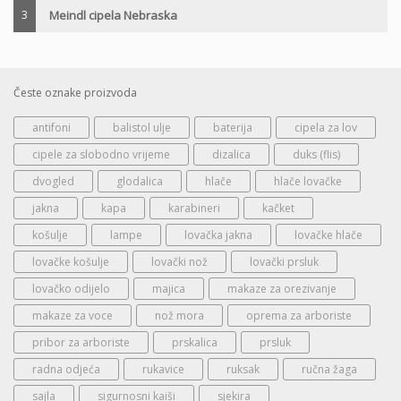
3
Meindl cipela Nebraska
Česte oznake proizvoda
antifoni
balistol ulje
baterija
cipela za lov
cipele za slobodno vrijeme
dizalica
duks (flis)
dvogled
glodalica
hlače
hlače lovačke
jakna
kapa
karabineri
kačket
košulje
lampe
lovačka jakna
lovačke hlače
lovačke košulje
lovački nož
lovački prsluk
lovačko odijelo
majica
makaze za orezivanje
makaze za voce
nož mora
oprema za arboriste
pribor za arboriste
prskalica
prsluk
radna odjeća
rukavice
ruksak
ručna žaga
sajla
sigurnosni kaiši
sjekira