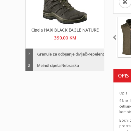
Cipela HAIX BLACK EAGLE NATURE
390.00
KM
2
Granule za odbijanje divljači-repelent
3
Meindl cipela Nebraska
OPIS
Opis
S Nord
četkano
kombin
Bočni 
prozra