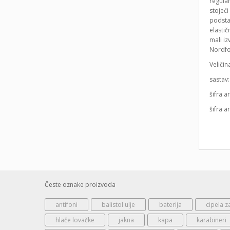
regular
stojeć
podstav
elastič
mali i
Nordfo
Veličin
sastav
šifra a
šifra a
Česte oznake proizvoda
antifoni
balistol ulje
baterija
cipela z
hlače lovačke
jakna
kapa
karabineri