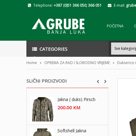
Telephone:
+387 (0)51 366 050; 366 051
E-mail:
grube
POČETNA
CATEGORIES
Home
OPREMA ZA RAD I SLOBODNO VRIJEME
Dukserice i
SLIČNI PROIZVODI
Jakna ( duks) Pirsch
200.00
KM
Softshell Jakna