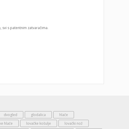
 svi s patentnim zatvaračima.
dvogled
glodalica
hlače
ke hlače
lovačke košulje
lovački nož