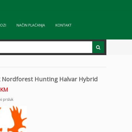
OZI
NAČIN PLAĆANJA
KONTAKT
k Nordforest Hunting Halvar Hybrid
KM
ki prsluk