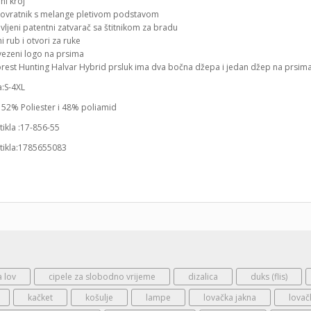
ni kroj
i ovratnik s melange pletivom podstavom
ljeni patentni zatvarač sa štitnikom za bradu
ni rub i otvori za ruke
zvezeni logo na prsima
rest Hunting Halvar Hybrid prsluk ima dva bočna džepa i jedan džep na prsima,
a:S-4XL
: 52% Poliester i 48% poliamid
rtikla :17-856-55
rtikla:1785655083
a lov
cipele za slobodno vrijeme
dizalica
duks (flis)
kačket
košulje
lampe
lovačka jakna
lovač