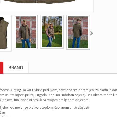
BRAND
forest Hunting Halvar Hybrid prslukom, savršeno ste opremljeni za hladnije dan
m unutrašnjosti pružaju ugodnu toplinu i udoban osjećaj. Bez obzira radite li 
ujte ovaj funkcionalni prsluk sa svojom omiljenom odjećom.
dijelovi od melange pletiva s toplom, četkanom unutrašnjosti
čan