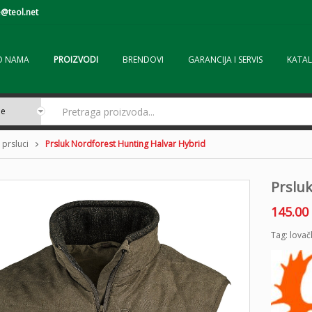
@teol.net
O NAMA
PROIZVODI
BRENDOVI
GARANCIJA I SERVIS
KATAL
 prsluci
Prsluk Nordforest Hunting Halvar Hybrid
Prslu
145.00
Tag:
lovač