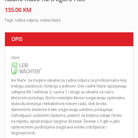
135.00
KM
Tags:
radna odjeća
,
radne hlače
OPIS
Opis
lex hlače na tregere idealna su radna odjeća za profesionalce koji
trebaju udobnost i funkciju u jednom. Ove radne hlače ispunjavaju
zahtjeve EN 14404 tip 2, razina 1 i stoga su idealne za rad u
klečećem položaju. Bočni rastezljivi klinovi osiguravaju optimalnu
slobodu kretanja i fleksibilnost tokom rada, dok široke,
djelomično elastične trake osiguravaju udobno pristajanje.
Zahvaljujući uzdužnim šipkama, jastučić za koljena ostaje čvrsto
na mjestu, sprječavajući njegovo klizanje. Šivanje s 3 igle u jako
opterećenim područjima osigurava visoku izdržljivost i
dugovječnost.