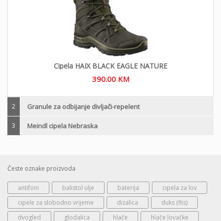
Cipela HAIX BLACK EAGLE NATURE
390.00
KM
2
Granule za odbijanje divljači-repelent
3
Meindl cipela Nebraska
Česte oznake proizvoda
antifoni
balistol ulje
baterija
cipela za lov
cipele za slobodno vrijeme
dizalica
duks (flis)
dvogled
glodalica
hlače
hlače lovačke