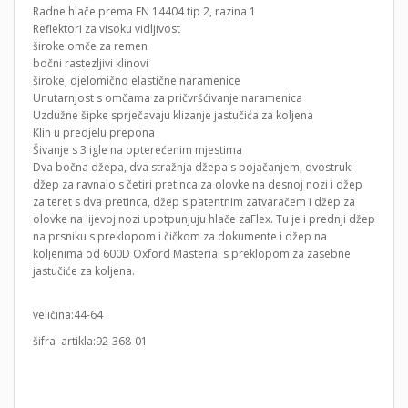
Radne hlače prema EN 14404 tip 2, razina 1
Reflektori za visoku vidljivost
široke omče za remen
bočni rastezljivi klinovi
široke, djelomično elastične naramenice
Unutarnjost s omčama za pričvršćivanje naramenica
Uzdužne šipke sprječavaju klizanje jastučića za koljena
Klin u predjelu prepona
Šivanje s 3 igle na opterećenim mjestima
Dva bočna džepa, dva stražnja džepa s pojačanjem, dvostruki
džep za ravnalo s četiri pretinca za olovke na desnoj nozi i džep
za teret s dva pretinca, džep s patentnim zatvaračem i džep za
olovke na lijevoj nozi upotpunjuju hlače zaFlex. Tu je i prednji džep
na prsniku s preklopom i čičkom za dokumente i džep na
koljenima od 600D Oxford Masterial s preklopom za zasebne
jastučiće za koljena.
veličina:44-64
šifra artikla:92-368-01