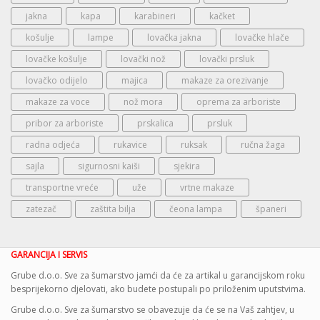
jakna
kapa
karabineri
kačket
košulje
lampe
lovačka jakna
lovačke hlače
lovačke košulje
lovački nož
lovački prsluk
lovačko odijelo
majica
makaze za orezivanje
makaze za voce
nož mora
oprema za arboriste
pribor za arboriste
prskalica
prsluk
radna odjeća
rukavice
ruksak
ručna žaga
sajla
sigurnosni kaiši
sjekira
transportne vreće
uže
vrtne makaze
zatezač
zaštita bilja
čeona lampa
španeri
GARANCIJA I SERVIS
Grube d.o.o. Sve za šumarstvo jamći da će za artikal u garancijskom roku
besprijekorno djelovati, ako budete postupali po priloženim uputstvima.
Grube d.o.o. Sve za šumarstvo se obavezuje da će se na Vaš zahtjev, u