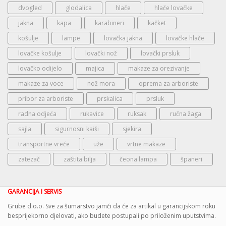
dvogled
glodalica
hlače
hlače lovačke
jakna
kapa
karabineri
kačket
košulje
lampe
lovačka jakna
lovačke hlače
lovačke košulje
lovački nož
lovački prsluk
lovačko odijelo
majica
makaze za orezivanje
makaze za voce
nož mora
oprema za arboriste
pribor za arboriste
prskalica
prsluk
radna odjeća
rukavice
ruksak
ručna žaga
sajla
sigurnosni kaiši
sjekira
transportne vreće
uže
vrtne makaze
zatezač
zaštita bilja
čeona lampa
španeri
GARANCIJA I SERVIS
Grube d.o.o. Sve za šumarstvo jamći da će za artikal u garancijskom roku
besprijekorno djelovati, ako budete postupali po priloženim uputstvima.