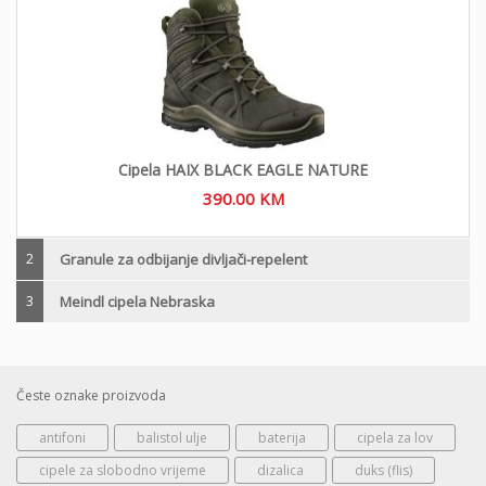
Cipela HAIX BLACK EAGLE NATURE
390.00
KM
2
Granule za odbijanje divljači-repelent
3
Meindl cipela Nebraska
Česte oznake proizvoda
antifoni
balistol ulje
baterija
cipela za lov
cipele za slobodno vrijeme
dizalica
duks (flis)