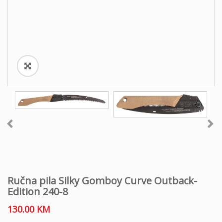
o
n
Ručna pila Silky Gomboy Curve Outback-
Edition 240-8
130.00
KM