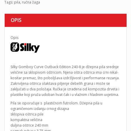
Tags:
pila
,
ručna žaga
OPIS
Opis
Silky Gomboy Curve Outback Edition 240-8 je džepna pila srednje
veličine sa sklopivom oštricom. Njena oštra oštrica ima crni nikal-
kositar premaz, što poboljšava izdržljivost i performanse rezanja.
Zakrivljena oštrica olakšava piljenje debelih grana i može se
zaključati u dva položaja. Ručka je izrađena od kompozita drveta i
plastike koji pruža udoban hvat čak i u vlažnim i hladnim uvjetima.
Pila se isporučuje s plastičnom futrolom. Džepna pila u
ograničenom izdanju crnog dizajna
sklopiva oštrica pile
kompaktna veličina
duljina oštrice 240 mm
razmak zubaca 3,75 mm