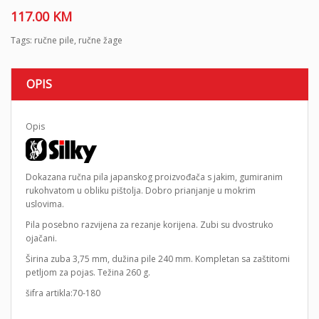
117.00
KM
Tags:
ručne pile
,
ručne žage
OPIS
Opis
Dokazana ručna pila japanskog proizvođača s jakim, gumiranim
rukohvatom u obliku pištolja. Dobro prianjanje u mokrim
uslovima.
Pila posebno razvijena za rezanje korijena. Zubi su dvostruko
ojačani.
Širina zuba 3,75 mm, dužina pile 240 mm. Kompletan sa zaštitomi
petljom za pojas. Težina 260 g.
šifra artikla:70-180