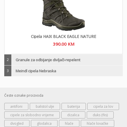
Cipela HAIX BLACK EAGLE NATURE
390.00
KM
2
Granule za odbijanje divljači-repelent
3
Meindl cipela Nebraska
Česte oznake proizvoda
antifoni
balistol ulje
baterija
cipela za lov
cipele za slobodno vrijeme
dizalica
duks (flis)
dvogled
glodalica
hlače
hlače lovačke