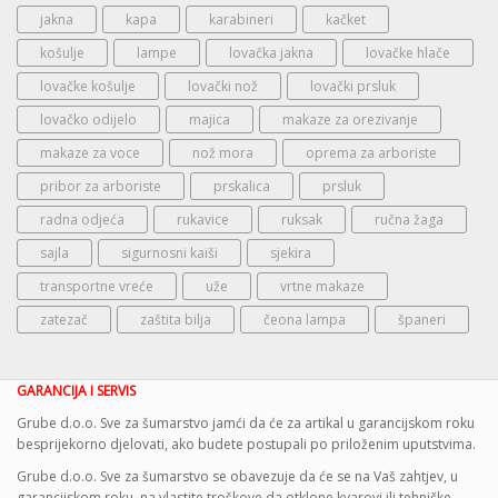
jakna
kapa
karabineri
kačket
košulje
lampe
lovačka jakna
lovačke hlače
lovačke košulje
lovački nož
lovački prsluk
lovačko odijelo
majica
makaze za orezivanje
makaze za voce
nož mora
oprema za arboriste
pribor za arboriste
prskalica
prsluk
radna odjeća
rukavice
ruksak
ručna žaga
sajla
sigurnosni kaiši
sjekira
transportne vreće
uže
vrtne makaze
zatezač
zaštita bilja
čeona lampa
španeri
GARANCIJA I SERVIS
Grube d.o.o. Sve za šumarstvo jamći da će za artikal u garancijskom roku
besprijekorno djelovati, ako budete postupali po priloženim uputstvima.
Grube d.o.o. Sve za šumarstvo se obavezuje da će se na Vaš zahtjev, u
garancijskom roku, na vlastite troškove da otklone kvarovi ili tehničke