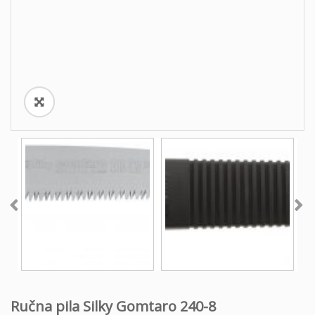
o
n
Ručna pila Silky Gomtaro 240-8