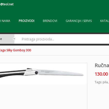
@teol.net
O NAMA
PROIZVODI
BRENDOVI
GARANCIJA I SERVIS
KATAL
žaga Silky Gomboy 300
Ručna
130.00
Tags:
pila