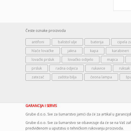
Česte oznake proizvoda
antifoni
balistol ulje
baterija
cipela z
hlače lovačke
jakna
kapa
karabineri
lovački prsluk
lovačko odijelo
majica
prsluk
radna odjeća
rukavice
ruksak
zatezač
zaštita bilja
čeona lampa
šp
GARANCIJA I SERVIS
Grube d.o.o. Sve za šumarstvo jamći da će za artikal u garanci
Grube d.o.o. Sve za šumarstvo se obavezuje da će se na Vaš zaht
predviđenom u uputstvu o tehničkom rukovanju proizvoda.