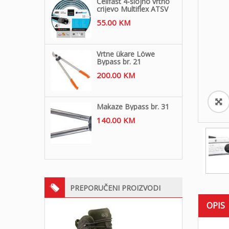
Cellfast 4-slojno vrtno
crijevo Multiflex ATSV
55.00
KM
Vrtne ükare Löwe
Bypass br. 21
200.00
KM
Makaze Bypass br. 31
140.00
KM
PREPORUČENI PROIZVODI
OPIS