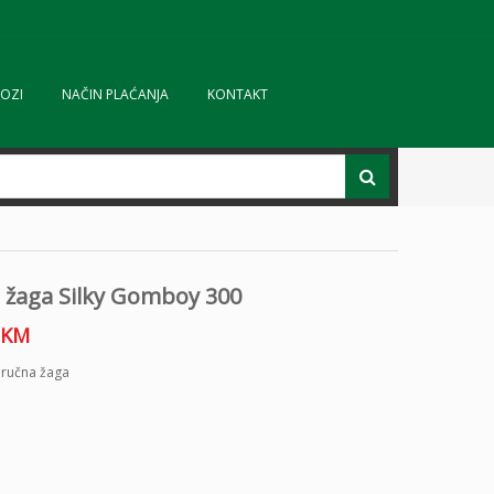
OZI
NAČIN PLAĆANJA
KONTAKT
 žaga Silky Gomboy 300
KM
,
ručna žaga