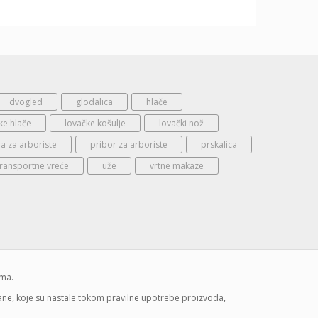
dvogled
glodalica
hlače
ke hlače
lovačke košulje
lovački nož
 za arboriste
pribor za arboriste
prskalica
transportne vreće
uže
vrtne makaze
ima.
mane, koje su nastale tokom pravilne upotrebe proizvoda,