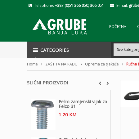
Telephone:
+387 (0)51 366 050; 366 051
E-mail:
grube
POČETNA
CATEGORIES
Home
ZAŠTITA NA RADU
Oprema za sjekače
Ručna 
SLIČNI PROIZVODI
Felco zamjenski vijak za
Felco 31
1.20
KM