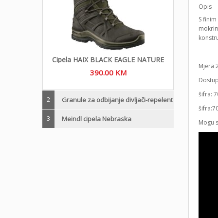
Opis
S finim
mokrim 
konstru
Cipela HAIX BLACK EAGLE NATURE
Mjera 2
390.00
KM
Dostup
šifra:
2
Granule za odbijanje divljači-repelent
šifra:
3
Meindl cipela Nebraska
Mogu se