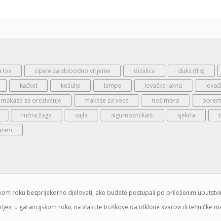
a lov
cipele za slobodno vrijeme
dizalica
duks (flis)
kačket
košulje
lampe
lovačka jakna
lovač
makaze za orezivanje
makaze za voce
nož mora
oprema
ručna žaga
sajla
sigurnosni kaiši
sjekira
aneri
jskom roku besprijekorno djelovati, ako budete postupali po priloženim uputstv
jev, u garancijskom roku, na vlastite troškove da otklone kvarovi ili tehničke 