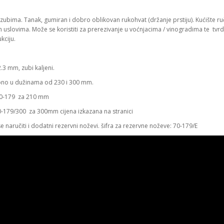
 zubima. Tanak, gumiran i dobro oblikovan rukohvat (držanje prstiju). Kućište ru
uslovima. Može se koristiti za prerezivanje u voćnjacima / vinogradima te tvrdih
kciju.
.3 mm, zubi kaljeni.
no u dužinama od 230 i 300 mm.
 70-179 za 210 mm
70-179/300 za 300mm cijena izkazana na stranici
 naručiti i dodatni rezervni noževi. šifra za rezervne noževe: 70-179/E