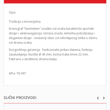
Opis
Tradicija s inovacijama.
Kronograf “Summiteer” izrađen od oraha karakteriše sportski
dizajn i ekstravagancija. Izvrsna izrada, tehnička poboljšanja i
elegantan dizajn . Unutarnji okvir od nehrđajućeg čelika u okviru
od drveta oraha.
Dvogodišnja garancija . Funkcionalni prikaz datuma, funkcija
zaustavljanja. Kućište Ø 45 mm, kožna traka širine 22 mm.
Pakirano u atraktivnu drvenu kutiju.
šifra: 76-367
SLIČNI PROIZVODI