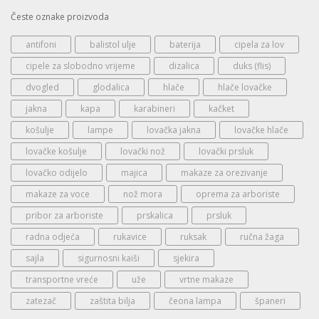
Česte oznake proizvoda
antifoni
balistol ulje
baterija
cipela za lov
cipele za slobodno vrijeme
dizalica
duks (flis)
dvogled
glodalica
hlače
hlače lovačke
jakna
kapa
karabineri
kačket
košulje
lampe
lovačka jakna
lovačke hlače
lovačke košulje
lovački nož
lovački prsluk
lovačko odijelo
majica
makaze za orezivanje
makaze za voce
nož mora
oprema za arboriste
pribor za arboriste
prskalica
prsluk
radna odjeća
rukavice
ruksak
ručna žaga
sajla
sigurnosni kaiši
sjekira
transportne vreće
uže
vrtne makaze
zatezač
zaštita bilja
čeona lampa
španeri