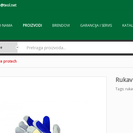
@teol.net
O NAMA
PROIZVODI
BRENDOVI
GARANCIJA I SERVIS
KATAL
ce protech
Rukav
Tags:
ruka