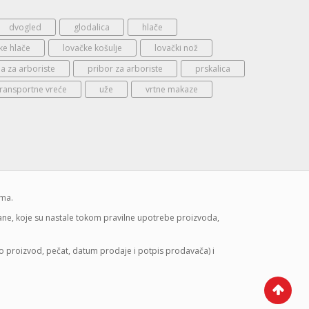
dvogled
glodalica
hlače
ke hlače
lovačke košulje
lovački nož
 za arboriste
pribor za arboriste
prskalica
transportne vreće
uže
vrtne makaze
ima.
mane, koje su nastale tokom pravilne upotrebe proizvoda,
lo proizvod, pečat, datum prodaje i potpis prodavača) i