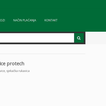
OZI
NAČIN PLAĆANJA
KONTAKT
ice protech
vice
,
sjekačka rukavica