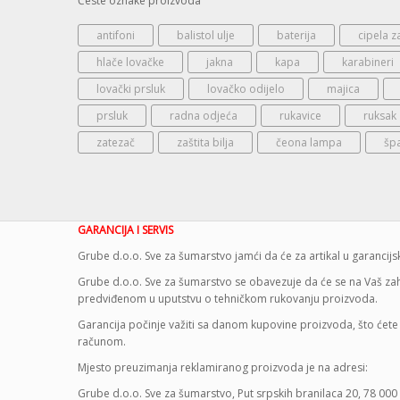
Česte oznake proizvoda
antifoni
balistol ulje
baterija
cipela z
hlače lovačke
jakna
kapa
karabineri
lovački prsluk
lovačko odijelo
majica
prsluk
radna odjeća
rukavice
ruksak
zatezač
zaštita bilja
čeona lampa
šp
GARANCIJA I SERVIS
Grube d.o.o. Sve za šumarstvo jamći da će za artikal u garanci
Grube d.o.o. Sve za šumarstvo se obavezuje da će se na Vaš zaht
predviđenom u uputstvu o tehničkom rukovanju proizvoda.
Garancija počinje važiti sa danom kupovine proizvoda, što ćete 
računom.
Mjesto preuzimanja reklamiranog proizvoda je na adresi:
Grube d.o.o. Sve za šumarstvo, Put srpskih branilaca 20, 78 000