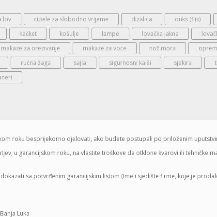
a lov
cipele za slobodno vrijeme
dizalica
duks (flis)
kačket
košulje
lampe
lovačka jakna
lovač
makaze za orezivanje
makaze za voce
nož mora
oprema
ručna žaga
sajla
sigurnosni kaiši
sjekira
aneri
jskom roku besprijekorno djelovati, ako budete postupali po priloženim uputstv
jev, u garancijskom roku, na vlastite troškove da otklone kvarovi ili tehničke 
dokazati sa potvrđenim garancijskim listom (Ime i sjedište firme, koje je proda
 Banja Luka