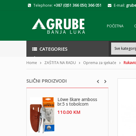
Telephone:
+387 (0)51 366 050; 366 051
E-mail:
grube
POČETNA
CATEGORIES
Home
ZAŠTITA NA RADU
Oprema za sjekače
Rukavi
SLIČNI PROIZVODI
Löwe škare amboss
br.5 s tobolcom
110.00
KM