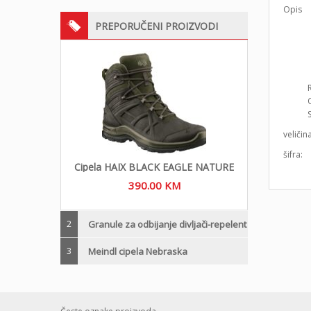
Opis
PREPORUČENI PROIZVODI
veličin
šifra:
Cipela HAIX BLACK EAGLE NATURE
390.00
KM
2
Granule za odbijanje divljači-repelent
3
Meindl cipela Nebraska