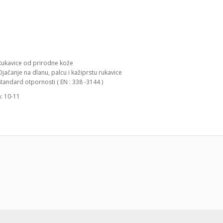
Rukavice od prirodne kože
Ojačanje na dlanu, palcu i kažiprstu rukavice
Standard otpornosti ( EN : 338 -3144 )
a: 10-11