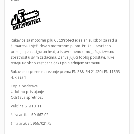
Rukavice za motornu pilu Cut2Protect idealan su izbor za rad u
šumarstvu i sječi drva s motornom pilom. Pružaju savršeno
pristajanje za siguran hvat, a istovremeno omogućuju izvrsnu
spretnost u svim zadacima. Zahvaljujući toploj podstavi, ruke
ostaju udobno zaštićene čak i po hladnijem vremenu.
Rukavice otporne na rezanje prema EN 388, EN 21420 i EN 11393-
4, klasa 1
Topla podstava
Udobno pristajanje
Održava spretnost
Veličina:8, 9,10, 11,
šifra artikla: 59-667-02
šifra artikla:5966702175