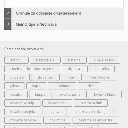
2
Granule za odbijanje divljači-repelent
3
Meindl cipela Nebraska
Česte oznake proizvoda
antifoni
balistol ulje
baterija
cipela za lov
cipele za slobodno vrijeme
dizalica
duks (flis)
dvogled
glodalica
hlače
hlače lovačke
jakna
kapa
karabineri
kačket
košulje
lampe
lovačka jakna
lovačke hlače
lovačke košulje
lovački nož
lovački prsluk
lovačko odijelo
majica
makaze za orezivanje
makaze za voce
nož mora
oprema za arboriste