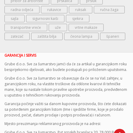
pribor za arboriste
prskalica
prsluk
radna odjeća
rukavice
ruksak
ručna žaga
sajla
sigurnosni kaiši
sjekira
transportne vreće
uže
vrtne makaze
zatezač
zaštita bilja
čeona lampa
španeri
GARANCIJA I SERVIS
Grube d.o.o. Sve za šumarstvo jamći da će za artikal u garancijskom roku
besprijekorno djelovati, ako budete postupali po priloženim uputstvima.
Grube d.o.o. Sve za šumarstvo se obavezuje da će se na Vaš zahtjev, u
garancijskom roku, na vlastite troškove da otklone kvarovi ili tehničke
mane, koje su nastale tokom pravilne upotrebe proizvoda, predviđenom
u uputstvu o tehničkom rukovanju proizvoda.
Garancija počinje važiti sa danom kupovine proizvoda, što ćete dokazati
sa potvrđenim garancijskim listom (Ime i sjedište firme, koje je prodalo
proizvod, pečat, datum prodaje i potpis prodavača) i računom.
Mjesto preuzimanja reklamiranog proizvoda je na adresi:
Grube d.o.o. Sve za šumarstvo, Put srpskih branilaca 20, 78 000 Banja