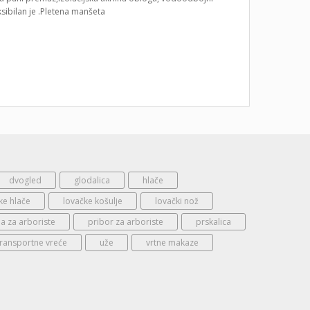
ksibilan je .Pletena manšeta
dvogled
glodalica
hlače
ke hlače
lovačke košulje
lovački nož
 za arboriste
pribor za arboriste
prskalica
transportne vreće
uže
vrtne makaze