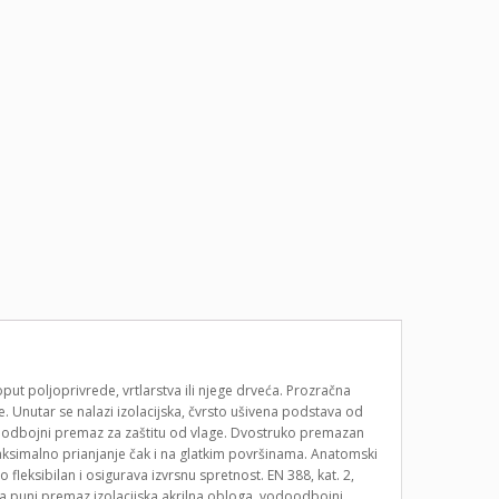
t poljoprivrede, vrtlarstva ili njege drveća. Prozračna
. Unutar se nalazi izolacijska, čvrsto ušivena podstava od
doodbojni premaz za zaštitu od vlage. Dvostruko premazan
maksimalno prianjanje čak i na glatkim površinama. Anatomski
eksibilan i osigurava izvrsnu spretnost. EN 388, kat. 2,
na puni premaz,izolacijska akrilna obloga, vodoodbojni