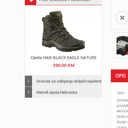
Cipela HAIX BLACK EAGLE NATURE
390.00
KM
OPIS
2
Granule za odbijanje divljači-repelent
3
Meindl cipela Nebraska
Opis
Zimske
prevlak
akrila
lateks 
dizajn
razina