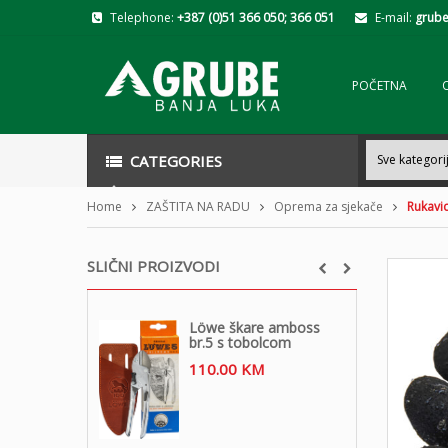
Telephone:
+387 (0)51 366 050; 366 051
E-mail:
grube
POČETNA
CATEGORIES
Home
ZAŠTITA NA RADU
Oprema za sjekače
Rukavi
SLIČNI PROIZVODI
Löwe škare amboss
br.5 s tobolcom
110.00
KM