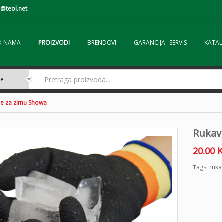
@teol.net
O NAMA
PROIZVODI
BRENDOVI
GARANCIJA I SERVIS
KATAL
ce za zimu Showa
Rukav
20.00
Tags:
ruka