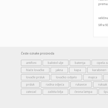
premaz 
veličin
šifra:9
Česte oznake proizvoda
antifoni
balistol ulje
baterija
cipela z
hlače lovačke
jakna
kapa
karabineri
lovački prsluk
lovačko odijelo
majica
prsluk
radna odjeća
rukavice
ruksak
zatezač
zaštita bilja
čeona lampa
šp