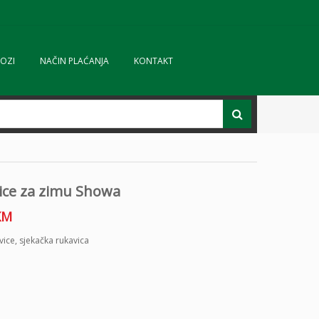
OZI
NAČIN PLAĆANJA
KONTAKT
ice za zimu Showa
KM
vice
,
sjekačka rukavica