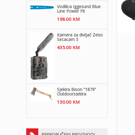
Vodilica Iggesund Blue
Line Power Fit
198.00
KM
Kamera za divljač Zeiss
Secacam 5
435.00
KM
Sjekira Bison “1879”
Outdoorsjekira
130.00
KM
PREPORUČENI PROIZVODI