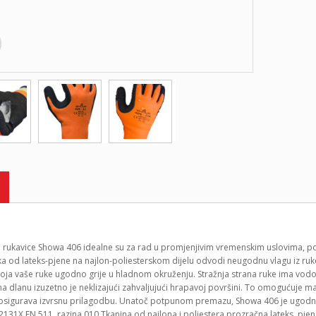
 rukavice Showa 406 idealne su za rad u promjenjivim vremenskim uslovima, popu
a od lateks-pjene na najlon-poliesterskom dijelu odvodi neugodnu vlagu iz ruke
 koja vaše ruke ugodno grije u hladnom okruženju. Stražnja strana ruke ima vo
na dlanu izuzetno je neklizajući zahvaljujući hrapavoj površini. To omogućuje 
 osigurava izvrsnu prilagodbu. Unatoč potpunom premazu, Showa 406 je ugodno fl
 2131X EN 511, razina 010 Tkanina od najlona i poliestera prozračna lateks, pje