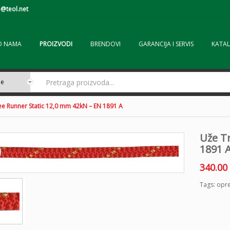
@teol.net
O NAMA
PROIZVODI
BRENDOVI
GARANCIJA I SERVIS
KATAL
ee Runner Static 12,0 mm 42kN – EN 1891 A
Uže T
1891 
340.00
Tags:
opre