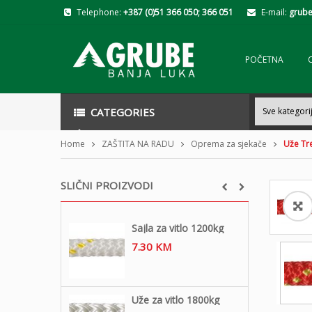
Telephone:
+387 (0)51 366 050; 366 051
E-mail:
grube
POČETNA
CATEGORIES
Home
ZAŠTITA NA RADU
Oprema za sjekače
Uže Tr
SLIČNI PROIZVODI
Sajla za vitlo 1200kg
7.30
KM
Uže za vitlo 1800kg