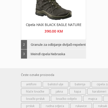
Cipela HAIX BLACK EAGLE NATURE
390.00
KM
2
Granule za odbijanje divljači-repelent
3
Meindl cipela Nebraska
Česte oznake proizvoda
antifoni
balistol ulje
baterija
cipela z
hlače lovačke
jakna
kapa
karabineri
lovački prsluk
lovačko odijelo
majica
prsluk
radna odjeća
rukavice
ruksak