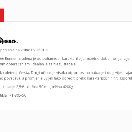
 penjanje na visine EN 1891 A
ee Runner izrađena je od poliamida i karakteriše je izuzetno dobar omjer cijen
nim opterećenjem, idealan je za njegu stabala.
ka pletena čvrsta. Drugi učinak je visoka otpornost na habanje i dugi vijek tra
o povećava, a promjer je uvijek lako odrediti preko karakterističnih niti. Ispor
istezanje 2,5% dužina 50 m , težina 4200g
rtikla : 71-305-50