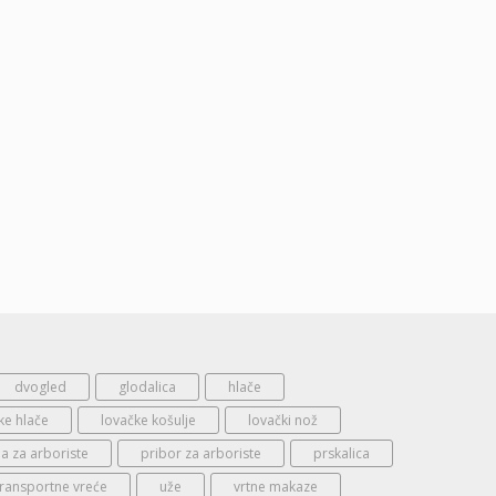
dvogled
glodalica
hlače
ke hlače
lovačke košulje
lovački nož
 za arboriste
pribor za arboriste
prskalica
transportne vreće
uže
vrtne makaze