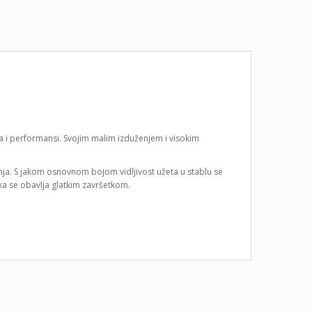
a i performansi. Svojim malim izduženjem i visokim
janja. S jakom osnovnom bojom vidljivost užeta u stablu se
uka se obavlja glatkim završetkom.