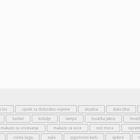
a lov
cipele za slobodno vrijeme
dizalica
duks (flis)
kačket
košulje
lampe
lovačka jakna
lovač
makaze za orezivanje
makaze za voce
nož mora
oprema
ručna žaga
sajla
sigurnosni kaiši
sjekira