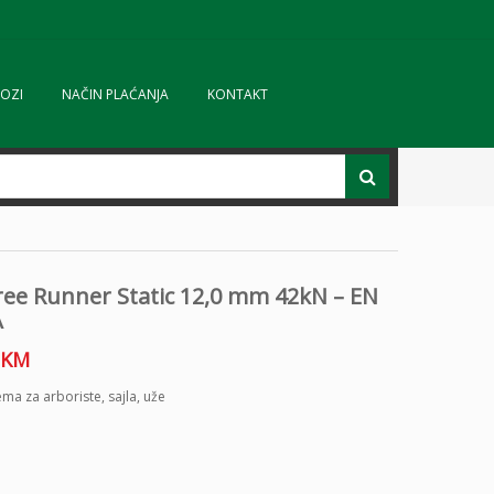
OZI
NAČIN PLAĆANJA
KONTAKT
ree Runner Static 12,0 mm 42kN – EN
A
KM
ma za arboriste
,
sajla
,
uže