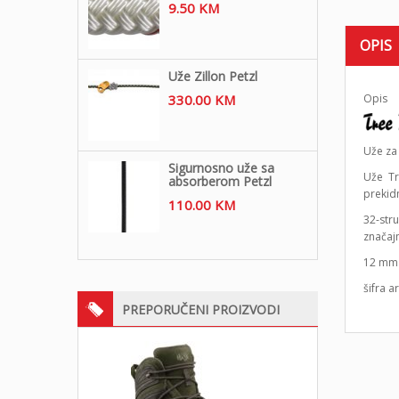
9.50
KM
OPIS
Uže Zillon Petzl
330.00
KM
Opis
Uže za
Sigurnosno uže sa
Uže Tr
absorberom Petzl
prekid
110.00
KM
32-stru
značajn
12 mm 
šifra a
PREPORUČENI PROIZVODI