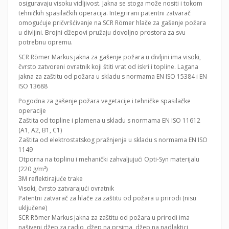
osiguravaju visoku vidljivost. Jakna se stoga može nositi i tokom
tehničkih spasilačkih operacija. Integrirani patentni zatvarač
omogućuje pričvršćivanje na SCR Römer hlače za gašenje požara
u divljini. Brojni džepovi pružaju dovoljno prostora za svu
potrebnu opremu.
SCR Römer Markus jakna za gašenje požara u divljini ima visoki,
čvrsto zatvoreni ovratnik koji štiti vrat od iskri i topline. Lagana
jakna za zaštitu od požara u skladu s normama EN ISO 15384 i EN
ISO 13688
Pogodna za gašenje požara vegetacije i tehničke spasilačke
operacije
Zaštita od topline i plamena u skladu s normama EN ISO 11612
(A1, A2, B1, C1)
Zaštita od elektrostatskog pražnjenja u skladu s normama EN ISO
1149
Otporna na toplinu i mehanički zahvaljujući Opti-Syn materijalu
(220 g/m²)
3M reflektirajuće trake
Visoki, čvrsto zatvarajući ovratnik
Patentni zatvarač za hlače za zaštitu od požara u prirodi (nisu
uključene)
SCR Römer Markus jakna za zaštitu od požara u prirodi ima
našiveni džep za radio, džep na prsima, džep na nadlaktici,