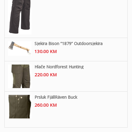
Sjekira Bison “1879” Outdoorsjekira
130.00
KM
Hlače Nordforest Hunting
220.00
KM
Prsluk FjällRäven Buck
260.00
KM