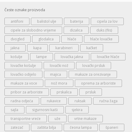
Česte oznake proizvoda
antifoni
balistol ulje
baterija
cipela za lov
cipele za slobodno vrijeme
dizalica
duks (flis)
dvogled
glodalica
hlače
hlače lovačke
jakna
kapa
karabineri
kačket
košulje
lampe
lovačka jakna
lovačke hlače
lovačke košulje
lovački nož
lovački prsluk
lovačko odijelo
majica
makaze za orezivanje
makaze za voce
nož mora
oprema za arboriste
pribor za arboriste
prskalica
prsluk
radna odjeća
rukavice
ruksak
ručna žaga
sajla
sigurnosni kaiši
sjekira
transportne vreće
uže
vrtne makaze
zatezač
zaštita bilja
čeona lampa
španeri