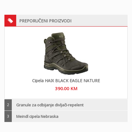
PREPORUČENI PROIZVODI
Cipela HAIX BLACK EAGLE NATURE
390.00
KM
2
Granule za odbijanje divljači-repelent
3
Meindl cipela Nebraska