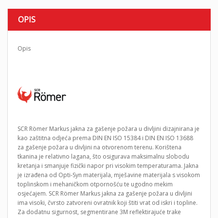
OPIS
Opis
SCR Römer Markus jakna za gašenje požara u divljini dizajnirana je
kao zaštitna odjeća prema DIN EN ISO 15384 i DIN EN ISO 13688
za gašenje požara u divljini na otvorenom terenu. Korištena
tkanina je relativno lagana, što osigurava maksimalnu slobodu
kretanja i smanjuje fizički napor pri visokim temperaturama. Jakna
je izrađena od Opti-Syn materijala, mješavine materijala s visokom
toplinskom i mehaničkom otpornošću te ugodno mekim
osjećajem. SCR Römer Markus jakna za gašenje požara u divljini
ima visoki, čvrsto zatvoreni ovratnik koji štiti vrat od iskri i topline.
Za dodatnu sigurnost, segmentirane 3M reflektirajuće trake