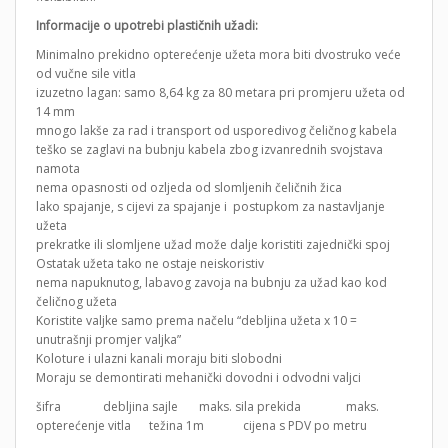
Informacije o upotrebi plastičnih užadi:
Minimalno prekidno opterećenje užeta mora biti dvostruko veće
od vučne sile vitla
izuzetno lagan: samo 8,64 kg za 80 metara pri promjeru užeta od
14 mm
mnogo lakše za rad i transport od usporedivog čeličnog kabela
teško se zaglavi na bubnju kabela zbog izvanrednih svojstava
namota
nema opasnosti od ozljeda od slomljenih čeličnih žica
lako spajanje, s cijevi za spajanje i postupkom za nastavljanje
užeta
prekratke ili slomljene užad može dalje koristiti zajednički spoj
Ostatak užeta tako ne ostaje neiskoristiv
nema napuknutog, labavog zavoja na bubnju za užad kao kod
čeličnog užeta
Koristite valjke samo prema načelu “debljina užeta x 10 =
unutrašnji promjer valjka”
Koloture i ulazni kanali moraju biti slobodni
Moraju se demontirati mehanički dovodni i odvodni valjci
šifra debljina sajle maks. sila prekida maks.
opterećenje vitla težina 1m cijena s PDV po metru