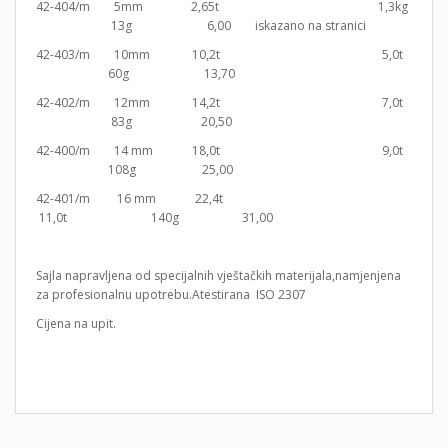
42-404/m 5mm 2,65t 1,3kg
13g 6,00 iskazano na stranici
42-403/m 10mm 10,2t 5,0t
60g 13,70
42-402/m 12mm 14,2t 7,0t
83g 20,50
42-400/m 14 mm 18,0t 9,0t
108g 25,00
42-401/m 16 mm 22,4t
11,0t 140g 31,00
Sajla napravljena od specijalnih vještačkih materijala,namjenjena
za profesionalnu upotrebu.Atestirana ISO 2307
Cijena na upit.