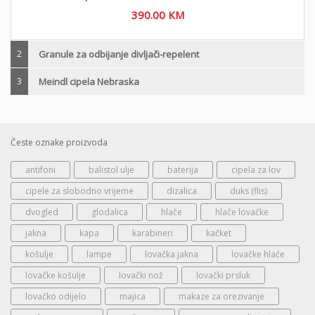
390.00
KM
2
Granule za odbijanje divljači-repelent
3
Meindl cipela Nebraska
Česte oznake proizvoda
antifoni
balistol ulje
baterija
cipela za lov
cipele za slobodno vrijeme
dizalica
duks (flis)
dvogled
glodalica
hlače
hlače lovačke
jakna
kapa
karabineri
kačket
košulje
lampe
lovačka jakna
lovačke hlače
lovačke košulje
lovački nož
lovački prsluk
lovačko odijelo
majica
makaze za orezivanje