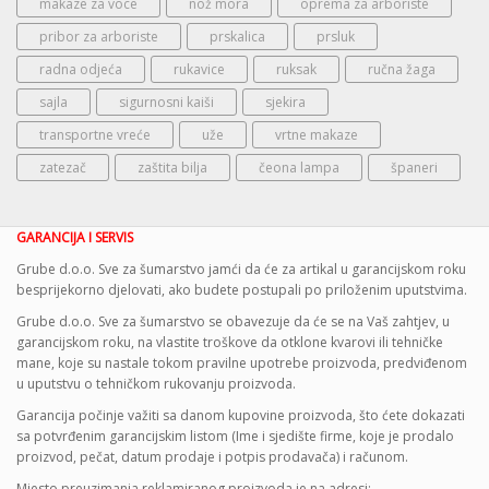
makaze za voce
nož mora
oprema za arboriste
pribor za arboriste
prskalica
prsluk
radna odjeća
rukavice
ruksak
ručna žaga
sajla
sigurnosni kaiši
sjekira
transportne vreće
uže
vrtne makaze
zatezač
zaštita bilja
čeona lampa
španeri
GARANCIJA I SERVIS
Grube d.o.o. Sve za šumarstvo jamći da će za artikal u garancijskom roku
besprijekorno djelovati, ako budete postupali po priloženim uputstvima.
Grube d.o.o. Sve za šumarstvo se obavezuje da će se na Vaš zahtjev, u
garancijskom roku, na vlastite troškove da otklone kvarovi ili tehničke
mane, koje su nastale tokom pravilne upotrebe proizvoda, predviđenom
u uputstvu o tehničkom rukovanju proizvoda.
Garancija počinje važiti sa danom kupovine proizvoda, što ćete dokazati
sa potvrđenim garancijskim listom (Ime i sjedište firme, koje je prodalo
proizvod, pečat, datum prodaje i potpis prodavača) i računom.
Mjesto preuzimanja reklamiranog proizvoda je na adresi: