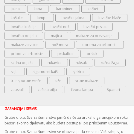
jakna
kapa
karabineri
kačket
košulje
lampe
lovačka jakna
lovačke hlače
lovačke košulje
lovački nož
lovački prsluk
lovačko odijelo
majica
makaze za orezivanje
makaze za voce
nož mora
oprema za arboriste
pribor za arboriste
prskalica
prsluk
radna odjeća
rukavice
ruksak
ručna žaga
sajla
sigurnosni kaiši
sjekira
transportne vreće
uže
vrtne makaze
zatezač
zaštita bilja
čeona lampa
španeri
GARANCIJA I SERVIS
Grube d.o.o. Sve za šumarstvo jamći da će za artikal u garancijskom roku
besprijekorno djelovati, ako budete postupali po priloženim uputstvima.
Grube d.o.o. Sve za šumarstvo se obavezuje da će se na Vaš zahtjev, u