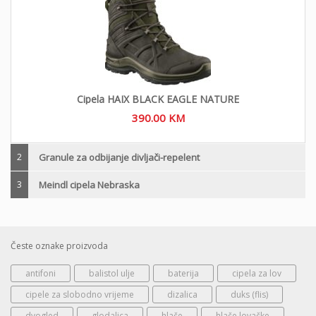
Cipela HAIX BLACK EAGLE NATURE
390.00
KM
2
Granule za odbijanje divljači-repelent
3
Meindl cipela Nebraska
Česte oznake proizvoda
antifoni
balistol ulje
baterija
cipela za lov
cipele za slobodno vrijeme
dizalica
duks (flis)
dvogled
glodalica
hlače
hlače lovačke