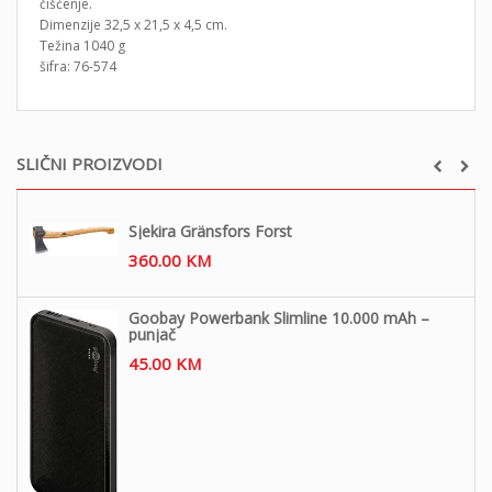
čišćenje.
Dimenzije 32,5 x 21,5 x 4,5 cm.
Težina 1040 g
šifra: 76-574
SLIČNI PROIZVODI
Sjekira Gränsfors Forst
360.00
KM
Goobay Powerbank Slimline 10.000 mAh –
punjač
45.00
KM