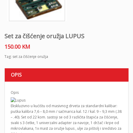
Set za čišćenje oružja LUPUS
150.00
KM
Tag:
set za čišćenje oružja
OPIS
Opis
Ekskluzivno u kućištu od masivnog drveta za standardni kalibar:
puška kalibra 7,6 – 8,0 mm / sačmarica kal. 12 / kal. 9 – 9,3 mm (.38
– .40). Set od 22 kom. sastoji se od 3 različita štapića za čišćenje,
svaki s 3 četke, 1 univerzalni adapter za navoje, 1 držač i krpe od
mikrovlakana, 1x mast za oružje lupus , ulje za pištolj i sredstvo za