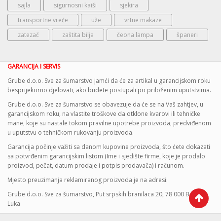
sajla
sigurnosni kaiši
sjekira
transportne vreće
uže
vrtne makaze
zatezač
zaštita bilja
čeona lampa
španeri
GARANCIJA I SERVIS
Grube d.o.o. Sve za šumarstvo jamći da će za artikal u garancijskom roku
besprijekorno djelovati, ako budete postupali po priloženim uputstvima.
Grube d.o.o. Sve za šumarstvo se obavezuje da će se na Vaš zahtjev, u
garancijskom roku, na vlastite troškove da otklone kvarovi ili tehničke
mane, koje su nastale tokom pravilne upotrebe proizvoda, predviđenom
u uputstvu o tehničkom rukovanju proizvoda.
Garancija počinje važiti sa danom kupovine proizvoda, što ćete dokazati
sa potvrđenim garancijskim listom (Ime i sjedište firme, koje je prodalo
proizvod, pečat, datum prodaje i potpis prodavača) i računom.
Mjesto preuzimanja reklamiranog proizvoda je na adresi:
Grube d.o.o. Sve za šumarstvo, Put srpskih branilaca 20, 78 000 Banja
Luka