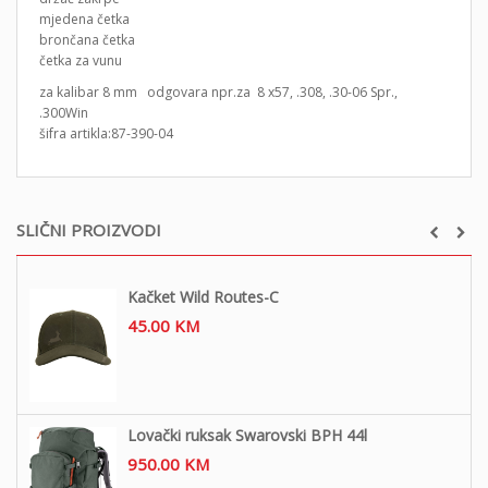
mjedena četka
brončana četka
četka za vunu
za kalibar 8 mm odgovara npr.za 8 x57, .308, .30-06 Spr.,
.300Win
šifra artikla:87-390-04
SLIČNI PROIZVODI
Kačket Wild Routes-C
45.00
KM
Lovački ruksak Swarovski BPH 44l
950.00
KM