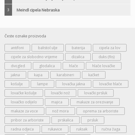
3
Meindl cipela Nebraska
Česte oznake proizvoda
antifoni
balistol ulje
baterija
cipela za lov
cipele za slobodno vrijeme
dizalica
duks (flis)
dvogled
glodalica
hlače
hlače lovačke
jakna
kapa
karabineri
kačket
košulje
lampe
lovačka jakna
lovačke hlače
lovačke košulje
lovački nož
lovački prsluk
lovačko odijelo
majica
makaze za orezivanje
makaze za voce
nož mora
oprema za arboriste
pribor za arboriste
prskalica
prsluk
radna odjeća
rukavice
ruksak
ručna žaga