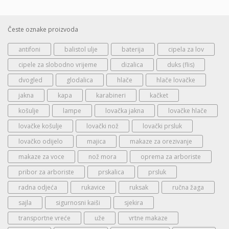
Česte oznake proizvoda
antifoni
balistol ulje
baterija
cipela za lov
cipele za slobodno vrijeme
dizalica
duks (flis)
dvogled
glodalica
hlače
hlače lovačke
jakna
kapa
karabineri
kačket
košulje
lampe
lovačka jakna
lovačke hlače
lovačke košulje
lovački nož
lovački prsluk
lovačko odijelo
majica
makaze za orezivanje
makaze za voce
nož mora
oprema za arboriste
pribor za arboriste
prskalica
prsluk
radna odjeća
rukavice
ruksak
ručna žaga
sajla
sigurnosni kaiši
sjekira
transportne vreće
uže
vrtne makaze