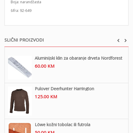
Boja: narandžasta
šifra: 92-649
SLIČNI PROIZVODI
Aluminijski klin za obaranje drveta Nordforest
60.00
KM
Pulover Deerhunter Harrington
125.00
KM
Löwe kožni tobolac ili futrola
50.00
KM