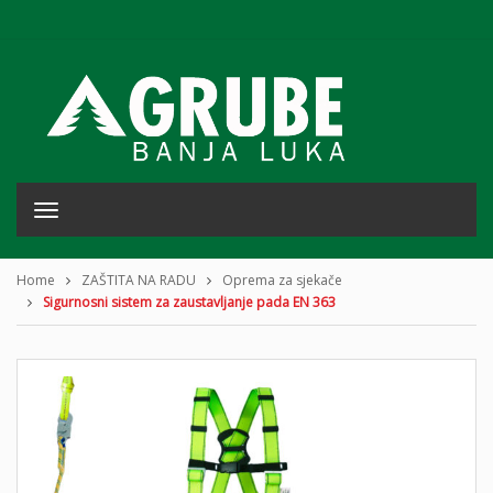
T
o
g
g
Home
ZAŠTITA NA RADU
Oprema za sjekače
l
Sigurnosni sistem za zaustavljanje pada EN 363
e
n
a
v
i
g
a
t
i