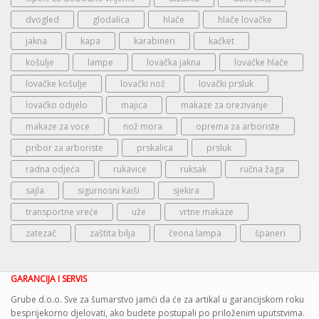
dvogled
glodalica
hlače
hlače lovačke
jakna
kapa
karabineri
kačket
košulje
lampe
lovačka jakna
lovačke hlače
lovačke košulje
lovački nož
lovački prsluk
lovačko odijelo
majica
makaze za orezivanje
makaze za voce
nož mora
oprema za arboriste
pribor za arboriste
prskalica
prsluk
radna odjeća
rukavice
ruksak
ručna žaga
sajla
sigurnosni kaiši
sjekira
transportne vreće
uže
vrtne makaze
zatezač
zaštita bilja
čeona lampa
španeri
GARANCIJA I SERVIS
Grube d.o.o. Sve za šumarstvo jamći da će za artikal u garancijskom roku
besprijekorno djelovati, ako budete postupali po priloženim uputstvima.