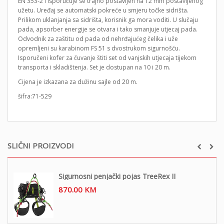
EN 353-2 i isporučuje se trajno postavljen na 12 mm postavljenog
užetu. Uređaj se automatski pokreće u smjeru točke sidrišta.
Prilikom uklanjanja sa sidrišta, korisnik ga mora voditi. U slučaju
pada, apsorber energije se otvara i tako smanjuje utjecaj pada.
Odvodnik za zaštitu od pada od nehrđajućeg čelika i uže
opremljeni su karabinom FS 51 s dvostrukom sigurnošću.
Isporučeni kofer za čuvanje štiti set od vanjskih utjecaja tijekom
transporta i skladištenja. Set je dostupan na 10 i 20 m.
Cijena je izkazana za dužinu sajle od 20 m.
šifra:71-529
SLIČNI PROIZVODI
Sigurnosni penjački pojas TreeRex II
870.00
KM