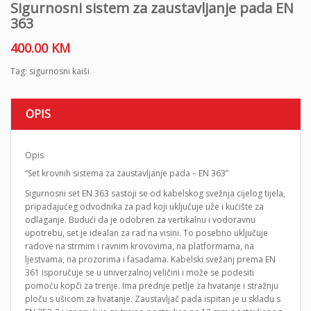
Sigurnosni sistem za zaustavljanje pada EN
363
400.00
KM
Tag:
sigurnosni kaiši
OPIS
Opis
“Set krovnih sistema za zaustavljanje pada – EN 363”
Sigurnosni set EN 363 sastoji se od kabelskog svežnja cijelog tijela,
pripadajućeg odvodnika za pad koji uključuje uže i kućište za
odlaganje. Budući da je odobren za vertikalnu i vodoravnu
upotrebu, set je idealan za rad na visini. To posebno uključuje
radove na strmim i ravnim krovovima, na platformama, na
ljestvama, na prozorima i fasadama. Kabelski svežanj prema EN
361 isporučuje se u univerzalnoj veličini i može se podesiti
pomoću kopči za trenje. Ima prednje petlje za hvatanje i stražnju
ploču s ušicom za hvatanje. Zaustavljač pada ispitan je u skladu s