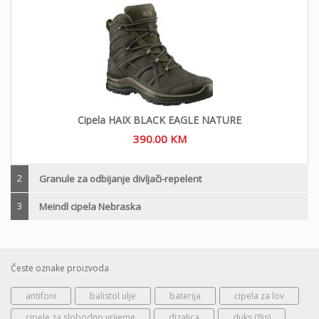
Cipela HAIX BLACK EAGLE NATURE
390.00
KM
2
Granule za odbijanje divljači-repelent
3
Meindl cipela Nebraska
Česte oznake proizvoda
antifoni
balistol ulje
baterija
cipela za lov
cipele za slobodno vrijeme
dizalica
duks (flis)