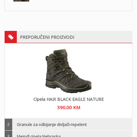
PREPORUČENI PROIZVODI
Cipela HAIX BLACK EAGLE NATURE
390.00
KM
2
Granule za odbijanje divljači-repelent
3
Meindl cipela Nebraska