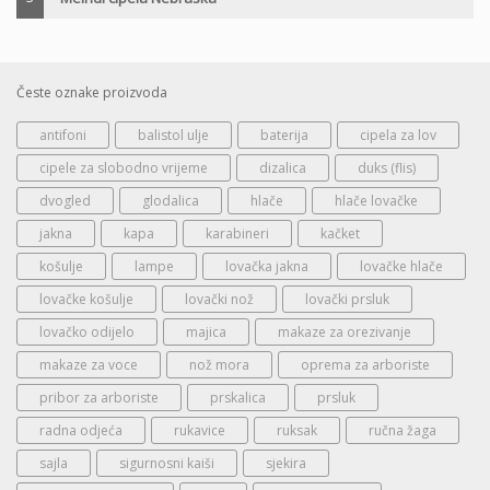
Česte oznake proizvoda
antifoni
balistol ulje
baterija
cipela za lov
cipele za slobodno vrijeme
dizalica
duks (flis)
dvogled
glodalica
hlače
hlače lovačke
jakna
kapa
karabineri
kačket
košulje
lampe
lovačka jakna
lovačke hlače
lovačke košulje
lovački nož
lovački prsluk
lovačko odijelo
majica
makaze za orezivanje
makaze za voce
nož mora
oprema za arboriste
pribor za arboriste
prskalica
prsluk
radna odjeća
rukavice
ruksak
ručna žaga
sajla
sigurnosni kaiši
sjekira