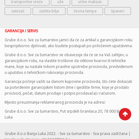
transportne vreće
uže
vrtne makaze
zatezač
zaštita bilja
čeona lampa
španeri
GARANCIJA I SERVIS
Grube d.o.o. Sve za šumarstvo jamći da će za artikal u garancijskom roku
besprijekorno djelovati, ako budete postupali po priloženim uputstvima.
Grube d.o.o. Sve za šumarstvo se obavezuje da će se na Vaš zahtjev, u
garancijskom roku, na vlastite troškove da otklone kvarovi ili tehničke
mane, koje su nastale tokom pravilne upotrebe proizvoda, predviđenom
u uputstvu o tehničkom rukovanju proizvoda.
Garancija počinje važiti sa danom kupovine proizvoda, što ćete dokazati
sa potvrđenim garancijskim listom (Ime i sjedište firme, koje je prodalo
proizvod, pečat, datum prodaje i potpis prodavača) i računom.
Mjesto preuzimanja reklamiranog proizvoda je na adresi:
Grube d.o.o. Sve za šumarstvo, Put srpskih branilaca 20, 78 000 Banja
Luka
Grube d.o.o Banja Luka 2022. - Sve za šumarstvo - Sva prava zadržana |