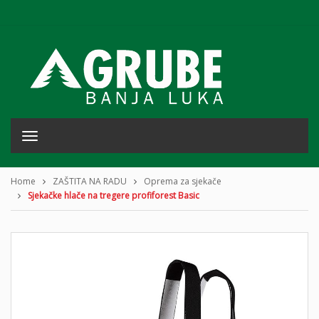
T
o
g
g
Home
ZAŠTITA NA RADU
Oprema za sjekače
l
Sjekačke hlače na tregere profiforest Basic
e
n
a
v
i
g
a
t
i