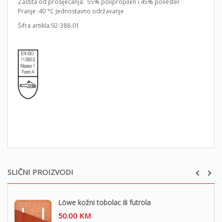
Zaštita od prosijecanja: 55% polipropilen i 45% poliester
Pranje :40 °C Jednostavno održavanje
Šifra artikla:92-388-01
SLIČNI PROIZVODI
Löwe kožni tobolac ili futrola
50.00
KM