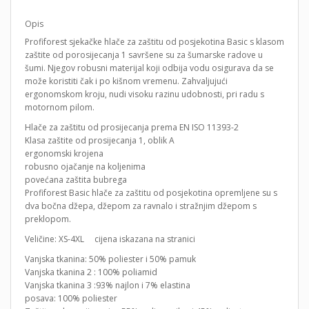
Opis
Profiforest sjekačke hlače za zaštitu od posjekotina Basic s klasom
zaštite od porosijecanja 1 savršene su za šumarske radove u
šumi. Njegov robusni materijal koji odbija vodu osigurava da se
može koristiti čak i po kišnom vremenu. Zahvaljujući
ergonomskom kroju, nudi visoku razinu udobnosti, pri radu s
motornom pilom.
Hlače za zaštitu od prosijecanja prema EN ISO 11393-2
Klasa zaštite od prosijecanja 1, oblik A
ergonomski krojena
robusno ojačanje na koljenima
povećana zaštita bubrega
Profiforest Basic hlače za zaštitu od posjekotina opremljene su s
dva bočna džepa, džepom za ravnalo i stražnjim džepom s
preklopom.
Veličine: XS-4XL cijena iskazana na stranici
Vanjska tkanina: 50% poliester i 50% pamuk
Vanjska tkanina 2 : 100% poliamid
Vanjska tkanina 3 :93% najlon i 7% elastina
posava: 100% poliester