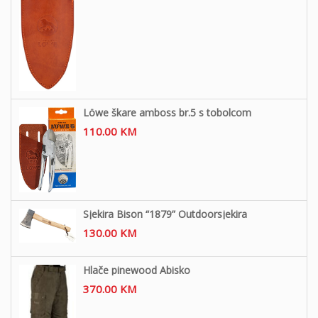
Löwe škare amboss br.5 s tobolcom
110.00
KM
Sjekira Bison “1879” Outdoorsjekira
130.00
KM
Hlače pinewood Abisko
370.00
KM