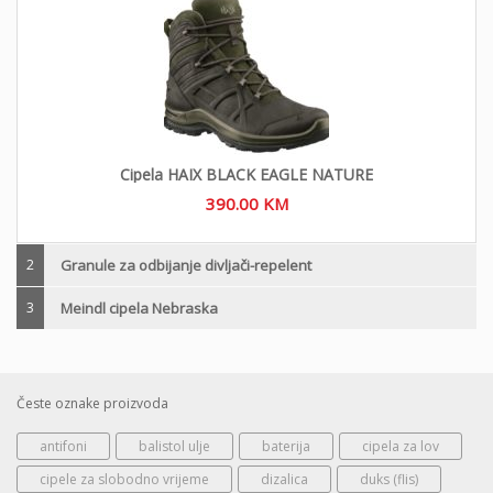
Cipela HAIX BLACK EAGLE NATURE
390.00
KM
2
Granule za odbijanje divljači-repelent
3
Meindl cipela Nebraska
Česte oznake proizvoda
antifoni
balistol ulje
baterija
cipela za lov
cipele za slobodno vrijeme
dizalica
duks (flis)