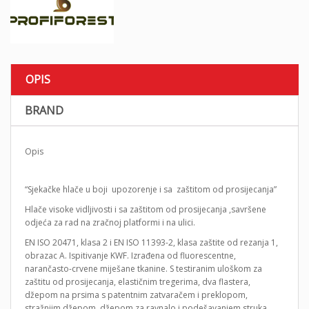
OPIS
BRAND
Opis
“Sjekačke hlače u boji upozorenje i sa zaštitom od prosijecanja”
Hlače visoke vidljivosti i sa zaštitom od prosijecanja ,savršene
odjeća za rad na zračnoj platformi i na ulici.
EN ISO 20471, klasa 2 i EN ISO 11393-2, klasa zaštite od rezanja 1,
obrazac A. Ispitivanje KWF. Izrađena od fluorescentne,
narančasto-crvene miješane tkanine. S testiranim uloškom za
zaštitu od prosijecanja, elastičnim tregerima, dva flastera,
džepom na prsima s patentnim zatvaračem i preklopom,
stražnjim džepom, džepom za ravnalo i podešavanjem struka