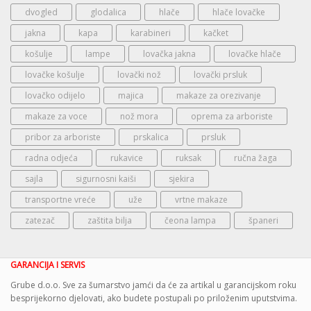
dvogled
glodalica
hlače
hlače lovačke
jakna
kapa
karabineri
kačket
košulje
lampe
lovačka jakna
lovačke hlače
lovačke košulje
lovački nož
lovački prsluk
lovačko odijelo
majica
makaze za orezivanje
makaze za voce
nož mora
oprema za arboriste
pribor za arboriste
prskalica
prsluk
radna odjeća
rukavice
ruksak
ručna žaga
sajla
sigurnosni kaiši
sjekira
transportne vreće
uže
vrtne makaze
zatezač
zaštita bilja
čeona lampa
španeri
GARANCIJA I SERVIS
Grube d.o.o. Sve za šumarstvo jamći da će za artikal u garancijskom roku
besprijekorno djelovati, ako budete postupali po priloženim uputstvima.