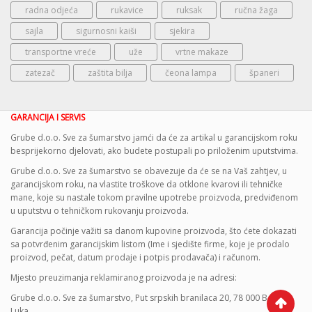
radna odjeća
rukavice
ruksak
ručna žaga
sajla
sigurnosni kaiši
sjekira
transportne vreće
uže
vrtne makaze
zatezač
zaštita bilja
čeona lampa
španeri
GARANCIJA I SERVIS
Grube d.o.o. Sve za šumarstvo jamći da će za artikal u garancijskom roku
besprijekorno djelovati, ako budete postupali po priloženim uputstvima.
Grube d.o.o. Sve za šumarstvo se obavezuje da će se na Vaš zahtjev, u
garancijskom roku, na vlastite troškove da otklone kvarovi ili tehničke
mane, koje su nastale tokom pravilne upotrebe proizvoda, predviđenom
u uputstvu o tehničkom rukovanju proizvoda.
Garancija počinje važiti sa danom kupovine proizvoda, što ćete dokazati
sa potvrđenim garancijskim listom (Ime i sjedište firme, koje je prodalo
proizvod, pečat, datum prodaje i potpis prodavača) i računom.
Mjesto preuzimanja reklamiranog proizvoda je na adresi:
Grube d.o.o. Sve za šumarstvo, Put srpskih branilaca 20, 78 000 Banja
Luka