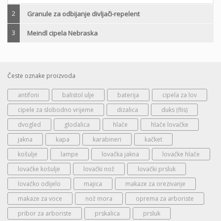
2
Granule za odbijanje divljači-repelent
3
Meindl cipela Nebraska
Česte oznake proizvoda
antifoni
balistol ulje
baterija
cipela za lov
cipele za slobodno vrijeme
dizalica
duks (flis)
dvogled
glodalica
hlače
hlače lovačke
jakna
kapa
karabineri
kačket
košulje
lampe
lovačka jakna
lovačke hlače
lovačke košulje
lovački nož
lovački prsluk
lovačko odijelo
majica
makaze za orezivanje
makaze za voce
nož mora
oprema za arboriste
pribor za arboriste
prskalica
prsluk