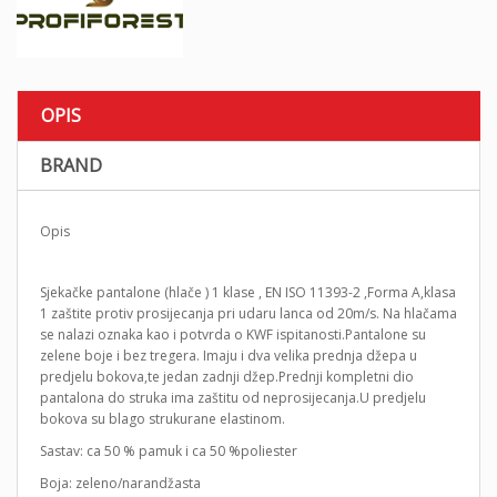
OPIS
BRAND
Opis
Sjekačke pantalone (hlače ) 1 klase , EN ISO 11393-2 ,Forma A,klasa
1 zaštite protiv prosijecanja pri udaru lanca od 20m/s. Na hlačama
se nalazi oznaka kao i potvrda o KWF ispitanosti.Pantalone su
zelene boje i bez tregera. Imaju i dva velika prednja džepa u
predjelu bokova,te jedan zadnji džep.Prednji kompletni dio
pantalona do struka ima zaštitu od neprosijecanja.U predjelu
bokova su blago strukurane elastinom.
Sastav: ca 50 % pamuk i ca 50 %poliester
Boja: zeleno/narandžasta