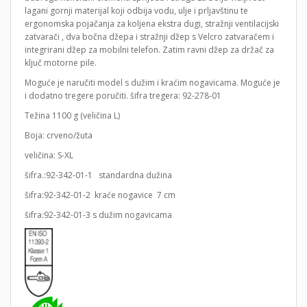
lagani gornji materijal koji odbija vodu, ulje i prljavštinu te
ergonomska pojačanja za koljena ekstra dugi, stražnji ventilacijski
zatvarači , dva bočna džepa i stražnji džep s Velcro zatvaračem i
integrirani džep za mobilni telefon. Zatim ravni džep za držač za
ključ motorne pile.
Moguće je naručiti model s dužim i kraćim nogavicama. Moguće je
i dodatno tregere poručiti. šifra tregera: 92-278-01
Težina 1100 g (veličina L)
Boja: crveno/žuta
veličina: S-XL
šifra.:92-342-01-1 standardna dužina
šifra:92-342-01-2 kraće nogavice 7 cm
šifra:92-342-01-3 s dužim nogavicama