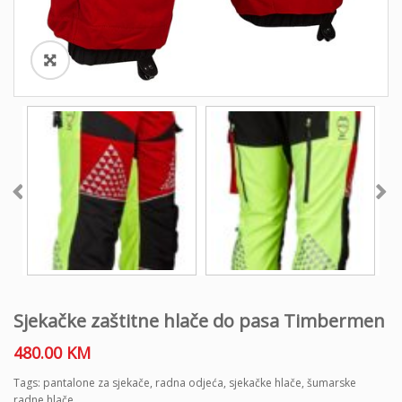
Sjekačke zaštitne hlače do pasa Timbermen
480.00
KM
Tags:
pantalone za sjekače
,
radna odjeća
,
sjekačke hlače
,
šumarske
radne hlače