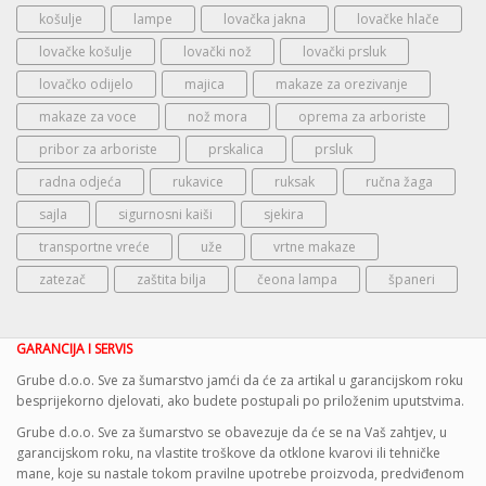
košulje
lampe
lovačka jakna
lovačke hlače
lovačke košulje
lovački nož
lovački prsluk
lovačko odijelo
majica
makaze za orezivanje
makaze za voce
nož mora
oprema za arboriste
pribor za arboriste
prskalica
prsluk
radna odjeća
rukavice
ruksak
ručna žaga
sajla
sigurnosni kaiši
sjekira
transportne vreće
uže
vrtne makaze
zatezač
zaštita bilja
čeona lampa
španeri
GARANCIJA I SERVIS
Grube d.o.o. Sve za šumarstvo jamći da će za artikal u garancijskom roku
besprijekorno djelovati, ako budete postupali po priloženim uputstvima.
Grube d.o.o. Sve za šumarstvo se obavezuje da će se na Vaš zahtjev, u
garancijskom roku, na vlastite troškove da otklone kvarovi ili tehničke
mane, koje su nastale tokom pravilne upotrebe proizvoda, predviđenom