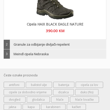
Cipela HAIX BLACK EAGLE NATURE
390.00
KM
2
Granule za odbijanje divljači-repelent
3
Meindl cipela Nebraska
Česte oznake proizvoda
antifoni
balistol ulje
baterija
cipela za lov
cipele za slobodno vrijeme
dizalica
duks (flis)
dvogled
glodalica
hlače
hlače lovačke
jakna
kapa
karabineri
kačket