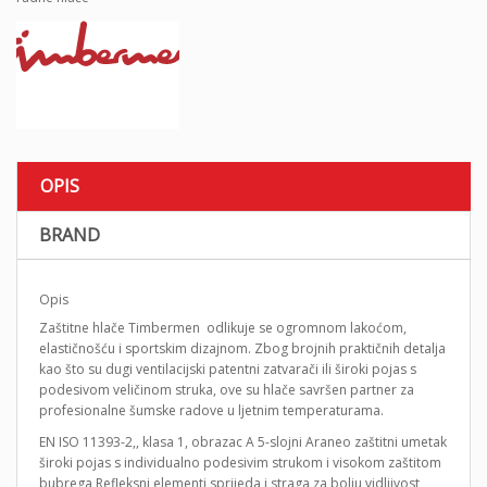
OPIS
BRAND
Opis
Zaštitne hlače Timbermen odlikuje se ogromnom lakoćom,
elastičnošću i sportskim dizajnom. Zbog brojnih praktičnih detalja
kao što su dugi ventilacijski patentni zatvarači ili široki pojas s
podesivom veličinom struka, ove su hlače savršen partner za
profesionalne šumske radove u ljetnim temperaturama.
EN ISO 11393-2,, klasa 1, obrazac A 5-slojni Araneo zaštitni umetak
široki pojas s individualno podesivim strukom i visokom zaštitom
bubrega Refleksni elementi sprijeda i straga za bolju vidljivost