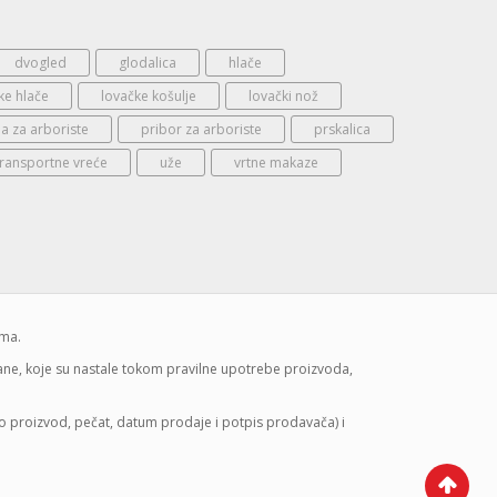
dvogled
glodalica
hlače
ke hlače
lovačke košulje
lovački nož
 za arboriste
pribor za arboriste
prskalica
transportne vreće
uže
vrtne makaze
ima.
mane, koje su nastale tokom pravilne upotrebe proizvoda,
lo proizvod, pečat, datum prodaje i potpis prodavača) i