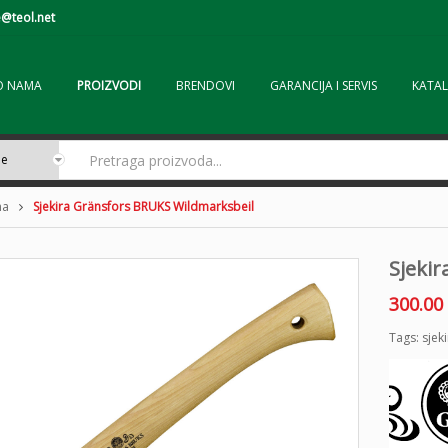
@teol.net
O NAMA
PROIZVODI
BRENDOVI
GARANCIJA I SERVIS
KATAL
ma
Sjekira Gränsfors BRUKS Wildmarksbeil
Sjeki
300.00
Tags:
sjek