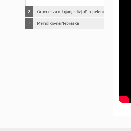
2
Granule za odbijanje divljači-repelent
3
Meindl cipela Nebraska