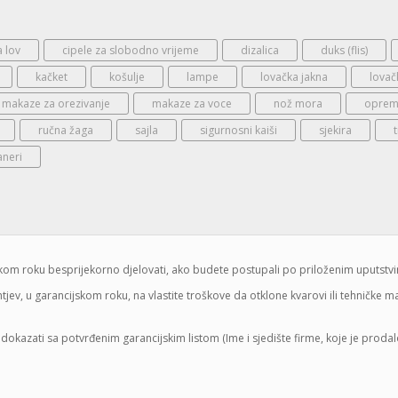
a lov
cipele za slobodno vrijeme
dizalica
duks (flis)
kačket
košulje
lampe
lovačka jakna
lovač
makaze za orezivanje
makaze za voce
nož mora
oprema
ručna žaga
sajla
sigurnosni kaiši
sjekira
aneri
jskom roku besprijekorno djelovati, ako budete postupali po priloženim uputstv
jev, u garancijskom roku, na vlastite troškove da otklone kvarovi ili tehničke 
dokazati sa potvrđenim garancijskim listom (Ime i sjedište firme, koje je proda