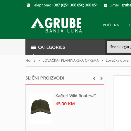
Telephone:
+387 (0)51 366 050; 366 051
E-mail:
grube
POČETNA
CATEGORIES
Home
LOVAČKA I PLANINARSKA OPREMA
Lovačka opre
SLIČNI PROIZVODI
Kačket Wild Routes-C
45.00
KM