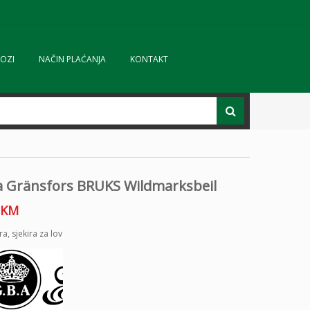
OZI
NAČIN PLAĆANJA
KONTAKT
ra Gränsfors BRUKS Wildmarksbeil
KM
ira
,
sjekira za lov