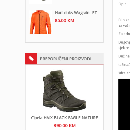
Opis
Hart duks Wagrain -FZ
Bilo za
85.00
KM
za vaš 
Zajedno
Dugovj
sjekire
Dužina
PREPORUČENI PROIZVODI
težina
šifra a
Cipela HAIX BLACK EAGLE NATURE
390.00
KM