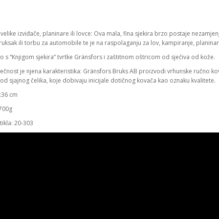
 velike izviđače, planinare ili lovce: Ova mala, fina sjekira brzo postaje nezamjen
ruksak ili torbu za automobile te je na raspolaganju za lov, kampiranje, planina
 s “Knjigom sjekira” tvrtke Gränsfors i zaštitnom oštricom od sječiva od kože.
ečnost je njena karakteristika: Gränsfors Bruks AB proizvodi vrhunske ručno ko
 od sjajnog čelika, koje dobivaju inicijale dotičnog kovača kao oznaku kvalitete.
:36 cm
:700g
rtikla: 20-303