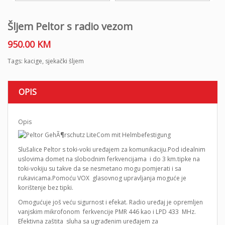
Šljem Peltor s radio vezom
950.00
KM
Tags:
kacige
,
sjekački šljem
OPIS
Opis
Slušalice Peltor s toki-voki uređajem za komunikaciju.Pod idealnim
uslovima domet na slobodnim ferkvencijama i do 3 km.tipke na
toki-vokiju su takve da se nesmetano mogu pomjerati i sa
rukavicama.Pomoću VOX glasovnog upravljanja moguće je
korištenje bez tipki.
Omogućuje još veću sigurnost i efekat. Radio uređaj je opremljen
vanjskim mikrofonom ferkvencije PMR 446 kao i LPD 433 MHz.
Efektivna zaštita sluha sa ugrađenim uređajem za