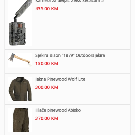
Kamera za divljač Zeiss Secacam 5
435.00
KM
Sjekira Bison “1879” Outdoorsjekira
130.00
KM
Jakna Pinewood Wolf Lite
300.00
KM
Hlače pinewood Abisko
370.00
KM