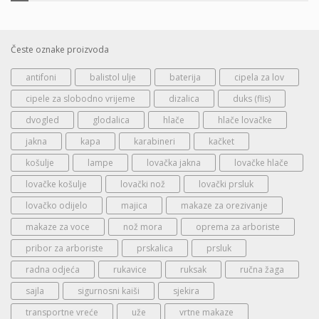
Česte oznake proizvoda
antifoni
balistol ulje
baterija
cipela za lov
cipele za slobodno vrijeme
dizalica
duks (flis)
dvogled
glodalica
hlače
hlače lovačke
jakna
kapa
karabineri
kačket
košulje
lampe
lovačka jakna
lovačke hlače
lovačke košulje
lovački nož
lovački prsluk
lovačko odijelo
majica
makaze za orezivanje
makaze za voce
nož mora
oprema za arboriste
pribor za arboriste
prskalica
prsluk
radna odjeća
rukavice
ruksak
ručna žaga
sajla
sigurnosni kaiši
sjekira
transportne vreće
uže
vrtne makaze