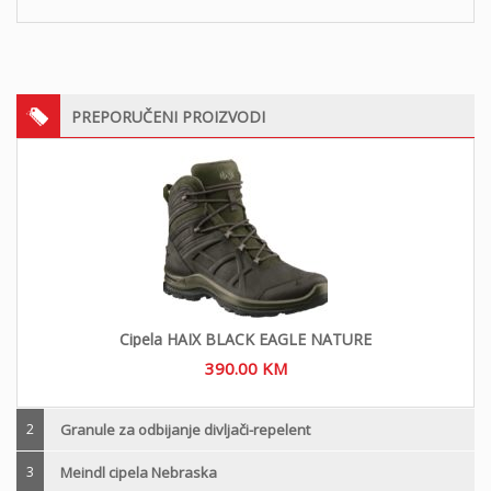
PREPORUČENI PROIZVODI
Cipela HAIX BLACK EAGLE NATURE
390.00
KM
2
Granule za odbijanje divljači-repelent
3
Meindl cipela Nebraska