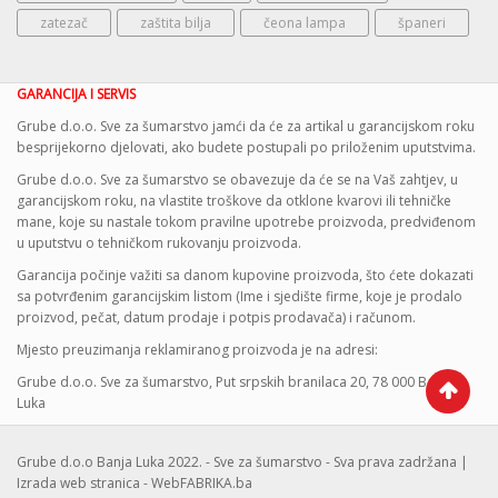
zatezač
zaštita bilja
čeona lampa
španeri
GARANCIJA I SERVIS
Grube d.o.o. Sve za šumarstvo jamći da će za artikal u garancijskom roku
besprijekorno djelovati, ako budete postupali po priloženim uputstvima.
Grube d.o.o. Sve za šumarstvo se obavezuje da će se na Vaš zahtjev, u
garancijskom roku, na vlastite troškove da otklone kvarovi ili tehničke
mane, koje su nastale tokom pravilne upotrebe proizvoda, predviđenom
u uputstvu o tehničkom rukovanju proizvoda.
Garancija počinje važiti sa danom kupovine proizvoda, što ćete dokazati
sa potvrđenim garancijskim listom (Ime i sjedište firme, koje je prodalo
proizvod, pečat, datum prodaje i potpis prodavača) i računom.
Mjesto preuzimanja reklamiranog proizvoda je na adresi:
Grube d.o.o. Sve za šumarstvo, Put srpskih branilaca 20, 78 000 Banja
Luka
Grube d.o.o Banja Luka 2022. - Sve za šumarstvo - Sva prava zadržana |
Izrada web stranica - WebFABRIKA.ba