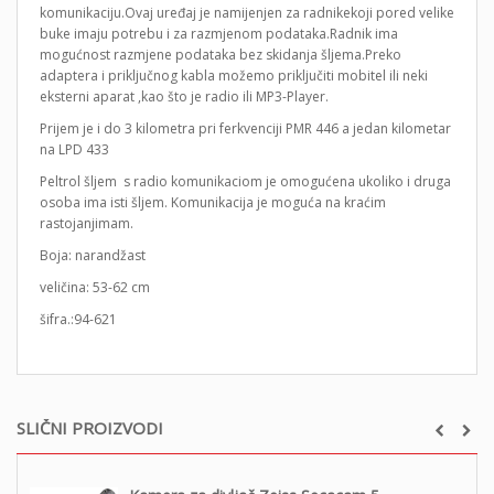
komunikaciju.Ovaj uređaj je namijenjen za radnikekoji pored velike
buke imaju potrebu i za razmjenom podataka.Radnik ima
mogućnost razmjene podataka bez skidanja šljema.Preko
adaptera i priključnog kabla možemo priključiti mobitel ili neki
eksterni aparat ,kao što je radio ili MP3-Player.
Prijem je i do 3 kilometra pri ferkvenciji PMR 446 a jedan kilometar
na LPD 433
Peltrol šljem s radio komunikaciom je omogućena ukoliko i druga
osoba ima isti šljem. Komunikacija je moguća na kraćim
rastojanjimam.
Boja: narandžast
veličina: 53-62 cm
šifra.:94-621
SLIČNI PROIZVODI