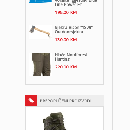
Vodilica Iggesund Blue
Line Power Fit
198.00
KM
Sjekira Bison “1879”
Outdoorsjekira
130.00
KM
Hlače Nordforest
Hunting
220.00
KM
PREPORUČENI PROIZVODI