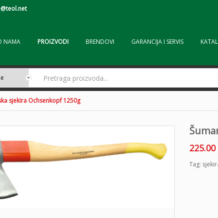
@teol.net
O NAMA
PROIZVODI
BRENDOVI
GARANCIJA I SERVIS
KATAL
ka sjekira Ochsenkopf 1250g
Šumar
225.00
Tag:
sjekir