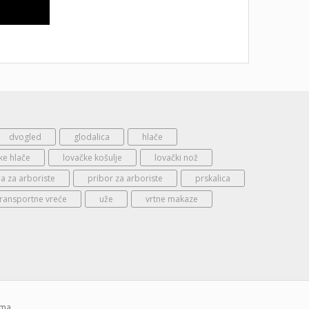
dvogled
glodalica
hlače
ke hlače
lovačke košulje
lovački nož
 za arboriste
pribor za arboriste
prskalica
transportne vreće
uže
vrtne makaze
ima.