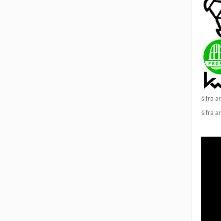
šifra a
šifra a