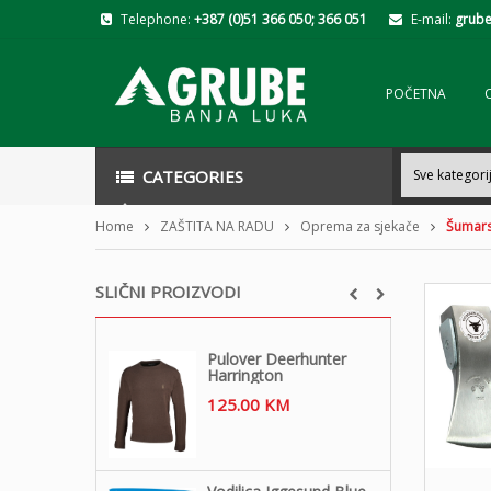
Telephone:
+387 (0)51 366 050; 366 051
E-mail:
grube
POČETNA
CATEGORIES
Home
ZAŠTITA NA RADU
Oprema za sjekače
Šumars
SLIČNI PROIZVODI
Pulover Deerhunter
Harrington
125.00
KM