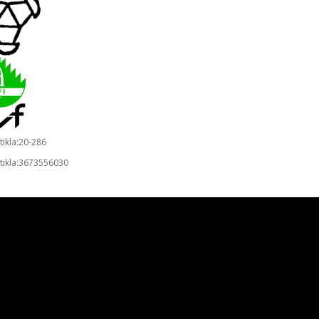
rtikla:20-286
rtikla:3673556030