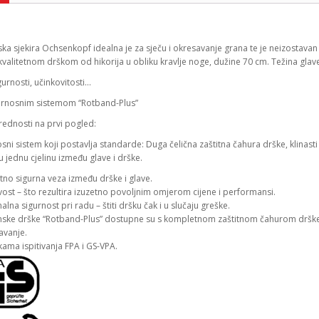
a sjekira Ochsenkopf idealna je za sječu i okresavanje grana te je neizostavan 
valitetnom drškom od hikorija u obliku kravlje noge, dužine 70 cm. Težina glave
gurnosti, učinkovitosti…
urnosnim sistemom “Rotband-Plus”
rednosti na prvi pogled:
sni sistem koji postavlja standarde: Duga čelična zaštitna čahura drške, klinasti 
u jednu cjelinu između glave i drške.
tno sigurna veza između drške i glave.
ivost – što rezultira izuzetno povoljnim omjerom cijene i performansi.
lna sigurnost pri radu – štiti dršku čak i u slučaju greške.
ske drške “Rotband-Plus” dostupne su s kompletnom zaštitnom čahurom drške, 
avanje.
ama ispitivanja FPA i GS-VPA.