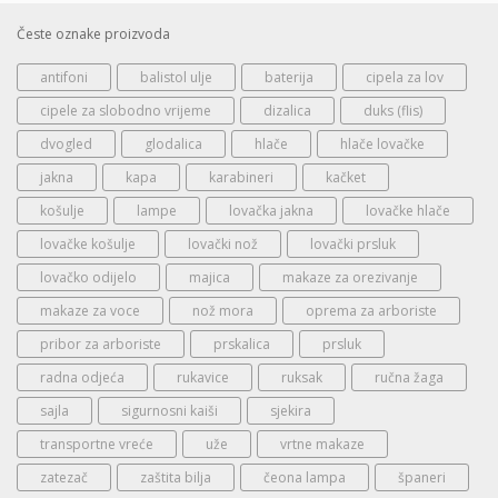
Česte oznake proizvoda
antifoni
balistol ulje
baterija
cipela za lov
cipele za slobodno vrijeme
dizalica
duks (flis)
dvogled
glodalica
hlače
hlače lovačke
jakna
kapa
karabineri
kačket
košulje
lampe
lovačka jakna
lovačke hlače
lovačke košulje
lovački nož
lovački prsluk
lovačko odijelo
majica
makaze za orezivanje
makaze za voce
nož mora
oprema za arboriste
pribor za arboriste
prskalica
prsluk
radna odjeća
rukavice
ruksak
ručna žaga
sajla
sigurnosni kaiši
sjekira
transportne vreće
uže
vrtne makaze
zatezač
zaštita bilja
čeona lampa
španeri