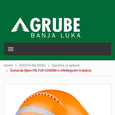
T
o
g
g
Home
ZAŠTITA NA RADU
Oprema za sjekače
l
Šumarski šljem PELTOR G3000M s reflektujućim trakama
e
n
a
v
i
g
a
t
i