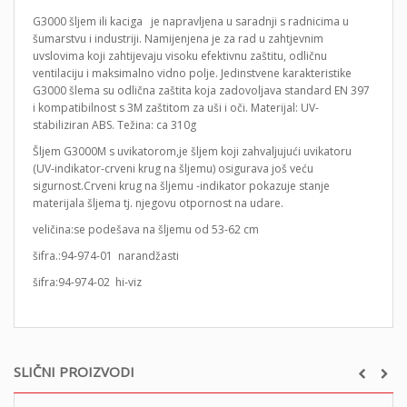
G3000 šljem ili kaciga je napravljena u saradnji s radnicima u
šumarstvu i industriji. Namijenjena je za rad u zahtjevnim
uvslovima koji zahtijevaju visoku efektivnu zaštitu, odličnu
ventilaciju i maksimalno vidno polje. Jedinstvene karakteristike
G3000 šlema su odlična zaštita koja zadovoljava standard EN 397
i kompatibilnost s 3M zaštitom za uši i oči. Materijal: UV-
stabiliziran ABS. Težina: ca 310g
Šljem G3000M s uvikatorom,je šljem koji zahvaljujući uvikatoru
(UV-indikator-crveni krug na šljemu) osigurava još veću
sigurnost.Crveni krug na šljemu -indikator pokazuje stanje
materijala šljema tj. njegovu otpornost na udare.
veličina:se podešava na šljemu od 53-62 cm
šifra.:94-974-01 narandžasti
šifra:94-974-02 hi-viz
SLIČNI PROIZVODI