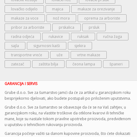
lovačko odijelo
majica
makaze za orezivanje
makaze za voce
nož mora
oprema za arboriste
pribor za arboriste
prskalica
prsluk
radna odjeća
rukavice
ruksak
ručna žaga
sajla
sigurnosni kaiši
sjekira
transportne vreće
uže
vrtne makaze
zatezač
zaštita bilja
čeona lampa
španeri
GARANCIJA I SERVIS
Grube d.o.o. Sve za šumarstvo jamći da će za artikal u garancijskom roku
besprijekorno djelovati, ako budete postupali po priloženim uputstvima.
Grube d.o.o. Sve za šumarstvo se obavezuje da će se na Vaš zahtjev, u
garancijskom roku, na vlastite troškove da otklone kvarovi ili tehničke
mane, koje su nastale tokom pravilne upotrebe proizvoda, predviđenom
u uputstvu o tehničkom rukovanju proizvoda.
Garancija počinje važiti sa danom kupovine proizvoda, što ćete dokazati