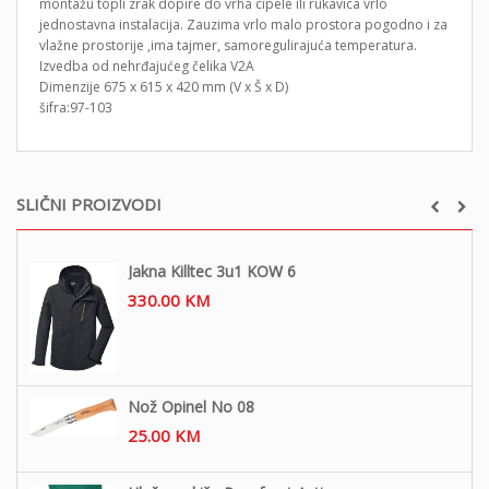
montažu topli zrak dopire do vrha cipele ili rukavica vrlo
jednostavna instalacija. Zauzima vrlo malo prostora pogodno i za
vlažne prostorije ,ima tajmer, samoregulirajuća temperatura.
Izvedba od nehrđajućeg čelika V2A
Dimenzije 675 x 615 x 420 mm (V x Š x D)
šifra:97-103
SLIČNI PROIZVODI
Jakna Killtec 3u1 KOW 6
330.00
KM
Nož Opinel No 08
25.00
KM