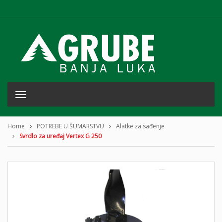
T
o
g
g
Home
POTREBE U ŠUMARSTVU
Alatke za sađenje
l
Svrdlo za uređaj Vertex G 250
e
n
a
v
i
g
a
t
i