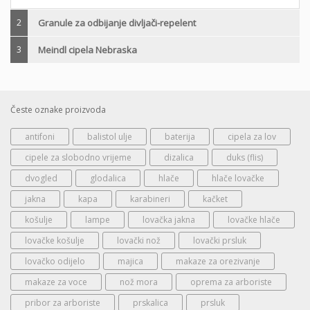
2
Granule za odbijanje divljači-repelent
3
Meindl cipela Nebraska
Česte oznake proizvoda
antifoni
balistol ulje
baterija
cipela za lov
cipele za slobodno vrijeme
dizalica
duks (flis)
dvogled
glodalica
hlače
hlače lovačke
jakna
kapa
karabineri
kačket
košulje
lampe
lovačka jakna
lovačke hlače
lovačke košulje
lovački nož
lovački prsluk
lovačko odijelo
majica
makaze za orezivanje
makaze za voce
nož mora
oprema za arboriste
pribor za arboriste
prskalica
prsluk