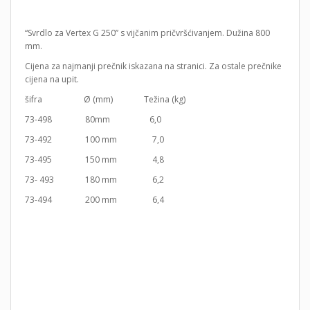
“Svrdlo za Vertex G 250” s vijčanim pričvršćivanjem. Dužina 800
mm.
Cijena za najmanji prečnik iskazana na stranici. Za ostale prečnike
cijena na upit.
šifra Ø (mm) Težina (kg)
73-498 80mm 6,0
73-492 100 mm 7,0
73-495 150 mm 4,8
73- 493 180 mm 6,2
73-494 200 mm 6,4