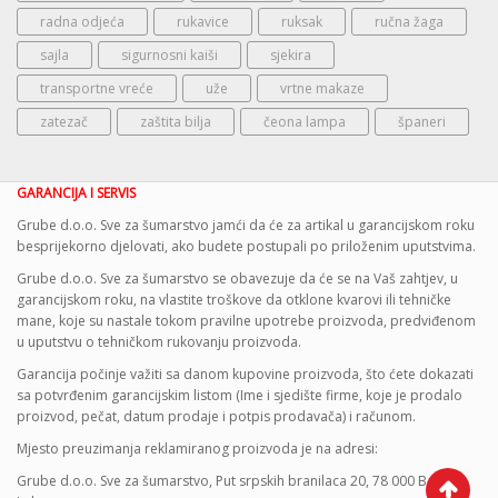
radna odjeća
rukavice
ruksak
ručna žaga
sajla
sigurnosni kaiši
sjekira
transportne vreće
uže
vrtne makaze
zatezač
zaštita bilja
čeona lampa
španeri
GARANCIJA I SERVIS
Grube d.o.o. Sve za šumarstvo jamći da će za artikal u garancijskom roku
besprijekorno djelovati, ako budete postupali po priloženim uputstvima.
Grube d.o.o. Sve za šumarstvo se obavezuje da će se na Vaš zahtjev, u
garancijskom roku, na vlastite troškove da otklone kvarovi ili tehničke
mane, koje su nastale tokom pravilne upotrebe proizvoda, predviđenom
u uputstvu o tehničkom rukovanju proizvoda.
Garancija počinje važiti sa danom kupovine proizvoda, što ćete dokazati
sa potvrđenim garancijskim listom (Ime i sjedište firme, koje je prodalo
proizvod, pečat, datum prodaje i potpis prodavača) i računom.
Mjesto preuzimanja reklamiranog proizvoda je na adresi:
Grube d.o.o. Sve za šumarstvo, Put srpskih branilaca 20, 78 000 Banja