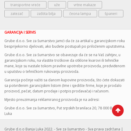
transportne vreće
uže
vrtne makaze
zatezač
zaštita bilja
čeona lampa
španeri
GARANCIJA I SERVIS
Grube d.o.o. Sve za šumarstvo jamći da će za artikal u garancijskom roku
besprijekorno djelovati, ako budete postupali po priloženim uputstvima.
Grube d.o.o. Sve za šumarstvo se obavezuje da će se na Vaš zahtjev, u
garancijskom roku, na vlastite troškove da otklone kvarovi ili tehničke
mane, koje su nastale tokom pravilne upotrebe proizvoda, predviđenom
u uputstvu o tehničkom rukovanju proizvoda.
Garancija počinje važiti sa danom kupovine proizvoda, što ćete dokazati
sa potvrđenim garancijskim listom (Ime i sjedište firme, koje je prodalo
proizvod, pečat, datum prodaje i potpis prodavača) i računom.
Mjesto preuzimanja reklamiranog proizvoda je na adresi:
Grube d.o.o. Sve za šumarstvo, Put srpskih branilaca 20, 78 000 Banja
Luka
Grube d.o.o Banja Luka 2022. - Sve za šumarstvo - Sva prava zadržana |