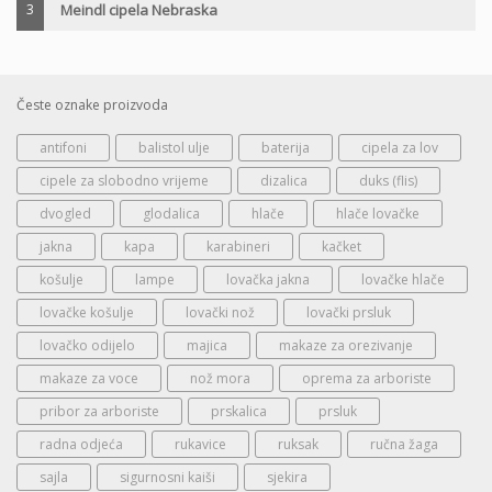
3
Meindl cipela Nebraska
Česte oznake proizvoda
antifoni
balistol ulje
baterija
cipela za lov
cipele za slobodno vrijeme
dizalica
duks (flis)
dvogled
glodalica
hlače
hlače lovačke
jakna
kapa
karabineri
kačket
košulje
lampe
lovačka jakna
lovačke hlače
lovačke košulje
lovački nož
lovački prsluk
lovačko odijelo
majica
makaze za orezivanje
makaze za voce
nož mora
oprema za arboriste
pribor za arboriste
prskalica
prsluk
radna odjeća
rukavice
ruksak
ručna žaga
sajla
sigurnosni kaiši
sjekira