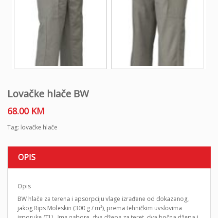
Lovačke hlače BW
68.00
KM
Tag:
lovačke hlače
OPIS
Opis
BW hlače za terena i apsorpciju vlage izrađene od dokazanog,
jakog Rips Moleskin (300 g / m²), prema tehničkim uvslovima
isporuke (TL) . Ima nabore, dva džepa za teret, dva bočna džepa i