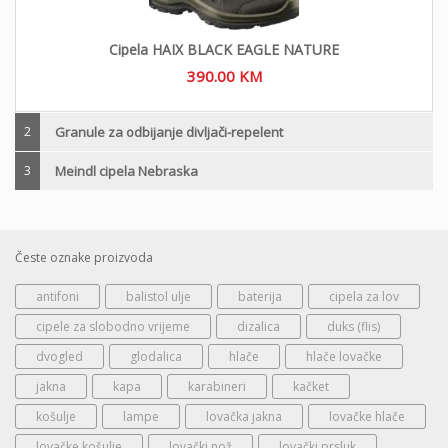
Cipela HAIX BLACK EAGLE NATURE
390.00
KM
2
Granule za odbijanje divljači-repelent
3
Meindl cipela Nebraska
Česte oznake proizvoda
antifoni
balistol ulje
baterija
cipela za lov
cipele za slobodno vrijeme
dizalica
duks (flis)
dvogled
glodalica
hlače
hlače lovačke
jakna
kapa
karabineri
kačket
košulje
lampe
lovačka jakna
lovačke hlače
lovačke košulje
lovački nož
lovački prsluk