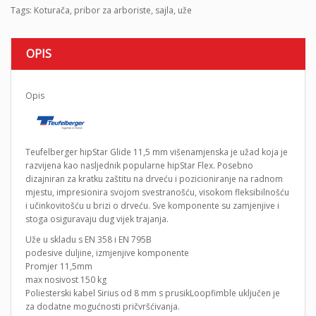
Tags:
Koturača
,
pribor za arboriste
,
sajla
,
uže
OPIS
Opis
Teufelberger hipStar Glide 11,5 mm višenamjenska je užad koja je
razvijena kao nasljednik popularne hipStar Flex. Posebno
dizajniran za kratku zaštitu na drveću i pozicioniranje na radnom
mjestu, impresionira svojom svestranošću, visokom fleksibilnošću
i učinkovitošću u brizi o drveću. Sve komponente su zamjenjive i
stoga osiguravaju dug vijek trajanja.
Uže u skladu s EN 358 i EN 795B
podesive duljine, izmjenjive komponente
Promjer 11,5mm
max nosivost 150 kg
Poliesterski kabel Sirius od 8 mm s prusikLoopfimble uključen je
za dodatne mogućnosti pričvršćivanja.