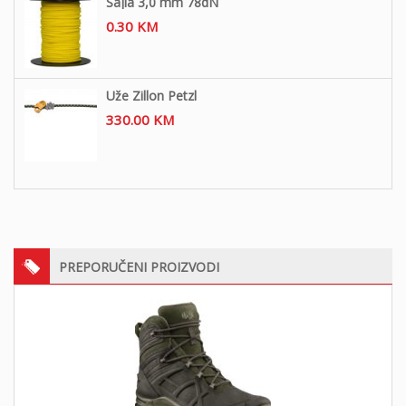
Sajla 3,0 mm 78dN
0.30
KM
Uže Zillon Petzl
330.00
KM
PREPORUČENI PROIZVODI