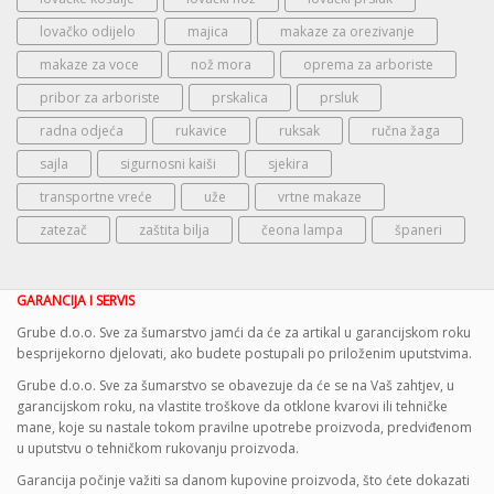
lovačko odijelo
majica
makaze za orezivanje
makaze za voce
nož mora
oprema za arboriste
pribor za arboriste
prskalica
prsluk
radna odjeća
rukavice
ruksak
ručna žaga
sajla
sigurnosni kaiši
sjekira
transportne vreće
uže
vrtne makaze
zatezač
zaštita bilja
čeona lampa
španeri
GARANCIJA I SERVIS
Grube d.o.o. Sve za šumarstvo jamći da će za artikal u garancijskom roku
besprijekorno djelovati, ako budete postupali po priloženim uputstvima.
Grube d.o.o. Sve za šumarstvo se obavezuje da će se na Vaš zahtjev, u
garancijskom roku, na vlastite troškove da otklone kvarovi ili tehničke
mane, koje su nastale tokom pravilne upotrebe proizvoda, predviđenom
u uputstvu o tehničkom rukovanju proizvoda.
Garancija počinje važiti sa danom kupovine proizvoda, što ćete dokazati